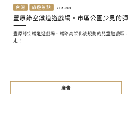
台灣
旅遊景點
6 3 月, 2021
豐原綠空鐵道遊戲場。市區公園少見的彈
豐原綠空鐵道遊戲場。鐵路高架化後規劃的兒童遊戲區，
走！
廣告