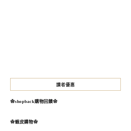
久
火
鍋
2026-
05-
06
讀者優惠
✿
shopback購物回饋
✿
✿
蝦皮購物
✿