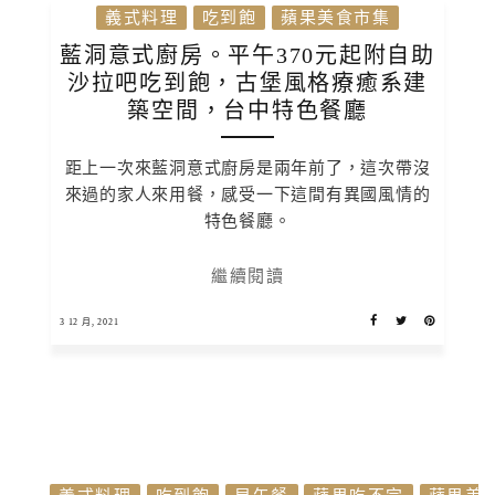
義式料理
吃到飽
蘋果美食市集
藍洞意式廚房。平午370元起附自助
沙拉吧吃到飽，古堡風格療癒系建
築空間，台中特色餐廳
距上一次來藍洞意式廚房是兩年前了，這次帶沒
來過的家人來用餐，感受一下這間有異國風情的
特色餐廳。
繼續閱讀
3 12 月, 2021