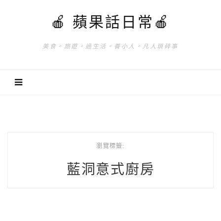
🍎 蘋果話日常🍎
美食。旅遊。過生活。養小人。凡人瑣碎事
瀏覽標籤:
藍洞意式廚房