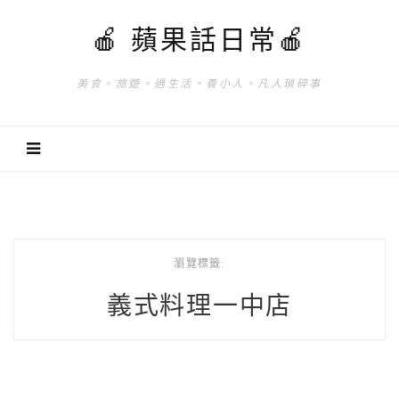
🍎 蘋果話日常🍎
美食。旅遊。過生活。養小人。凡人瑣碎事
瀏覽標籤:
義式料理一中店