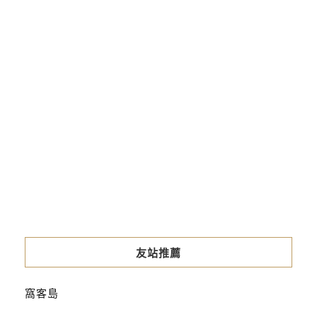
友站推薦
窩客島