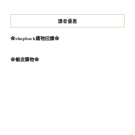
讀者優惠
✿
shopback購物回饋
✿
✿
蝦皮購物
✿