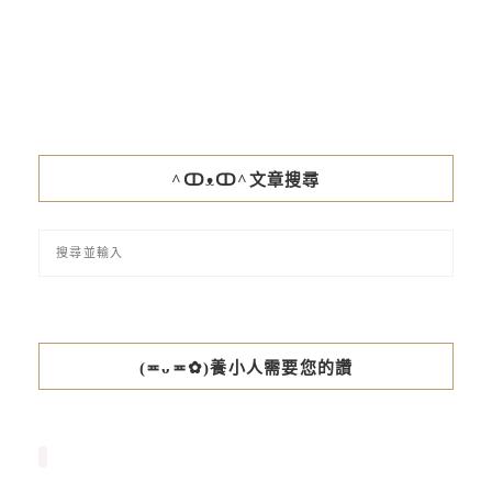
^ↀᴥↀ^文章搜尋
(≖ᴗ≖✿)養小人需要您的讚