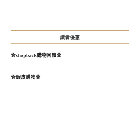
06
讀者優惠
✿
shopback購物回饋
✿
✿
蝦皮購物
✿