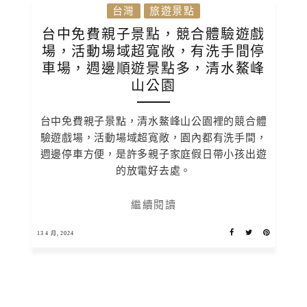
台灣
旅遊景點
台中免費親子景點，競合體驗遊戲
場，活動場域超寬敞，有洗手間停
車場，週邊順遊景點多，清水鰲峰
山公園
台中免費親子景點，清水鰲峰山公園裡的競合體
驗遊戲場，活動場域超寬敞，園內都有洗手間，
週邊停車方便，是許多親子家庭假日帶小孩出遊
的放電好去處。
繼續閱讀
13 4 月, 2024