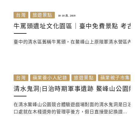
台灣
旅遊景點
10 10 月, 2019
牛罵頭遺址文化園區｜臺中免費景點 考古體
臺中的清水區舊稱牛罵頭，在鰲峰山上原陸軍清水營區內
台灣
蘋果養小人紀錄
旅遊景點
蘋果親子市集
清水鬼洞|日治時期軍事遺跡 鰲峰山公園
在清水鰲峰山公園競合體驗遊戲場對面的清水鬼洞是日治
口處就在木棧道旁的管理亭後方，假日直接登記換證...