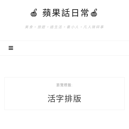
🍎 蘋果話日常🍎
美食。旅遊。過生活。養小人。凡人瑣碎事
瀏覽標籤:
活字排版