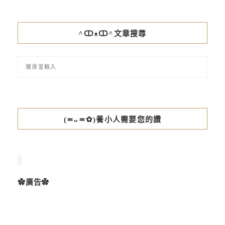
^ↀᴥↀ^文章搜尋
(≖ᴗ≖✿)養小人需要您的讚
✿廣告✿