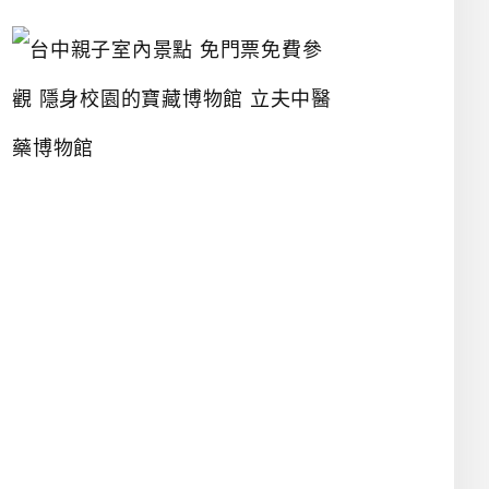
台
中
親
子
室
內
景
點
免
門
票
免
費
參
觀
隱
身
校
園
的
寶
藏
博