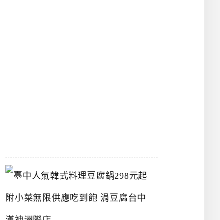
物
館
立
夫
中
醫
藥
博
物
館
2026-
07-
26
臺
中
人
氣
韓
式