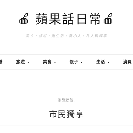
🍎 蘋果話日常🍎
美食。旅遊。過生活。養小人。凡人瑣碎事
繫
旅遊
美食
親子
生活
消
瀏覽標籤:
市民獨享