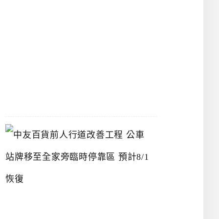
漢
神
洲
際
店
2026-
07-
22
中
友
百
貨
前
人
行
道
改
善
工