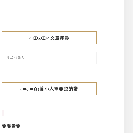
^ↀᴥↀ^文章搜尋
(≖ᴗ≖✿)養小人需要您的讚
✿廣告✿