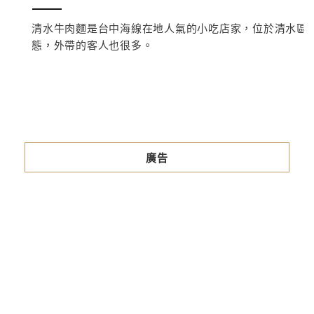
清水牛肉麵是台中海線在地人氣的小吃店家，位於清水區
態，外帶的客人也很多。
廣告