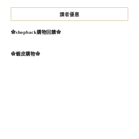
讀者優惠
✿
shopback購物回饋
✿
✿
蝦皮購物
✿