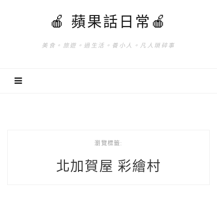
🍎 蘋果話日常🍎
美食。旅遊。過生活。養小人。凡人瑣碎事
瀏覽標籤:
北加賀屋 彩繪村