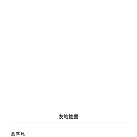
友站推薦
窩客島