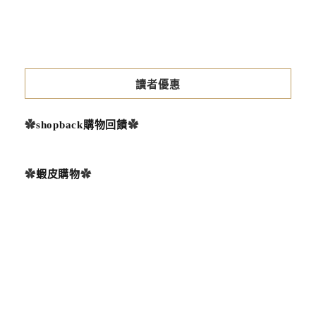
06
讀者優惠
✿
shopback購物回饋
✿
✿
蝦皮購物
✿