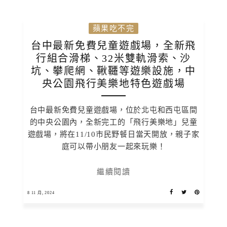
蘋果吃不完
台中最新免費兒童遊戲場，全新飛
行組合滑梯、32米雙軌滑索、沙
坑、攀爬網、鞦韆等遊樂設施，中
央公園飛行美樂地特色遊戲場
台中最新免費兒童遊戲場，位於北屯和西屯區間
的中央公園內，全新完工的「飛行美樂地」兒童
遊戲場，將在11/10市民野餐日當天開放，親子家
庭可以帶小朋友一起來玩樂！
繼續閱讀
8 11 月, 2024