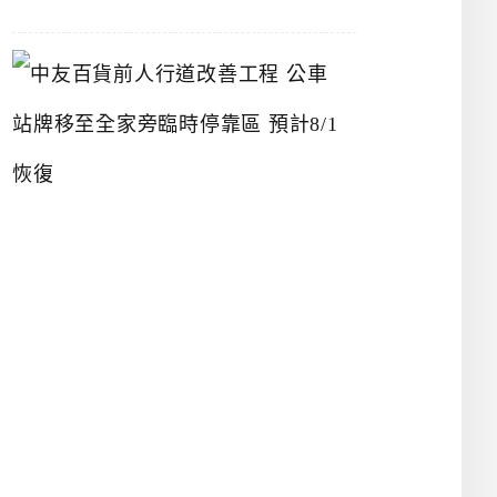
中
友
百
貨
前
人
行
道
改
善
工
程
公
車
站
牌
移
至
全
家
旁
臨