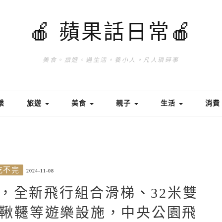
🍎 蘋果話日常🍎
美食。旅遊。過生活。養小人。凡人瑣碎事
繫
旅遊
美食
親子
生活
消
吃不完
2024-11-08
，全新飛行組合滑梯、32米雙
鞦韆等遊樂設施，中央公園飛