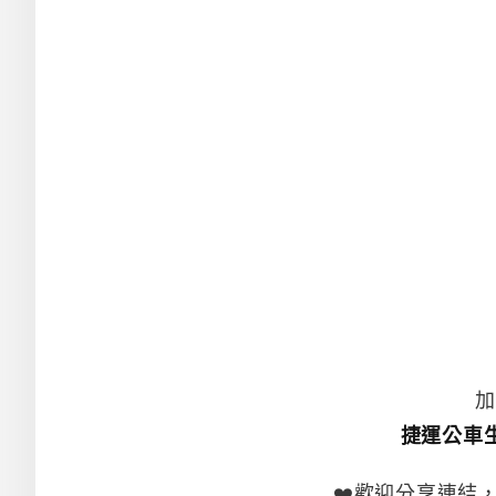
加
捷運公車
❤️歡迎分享連結