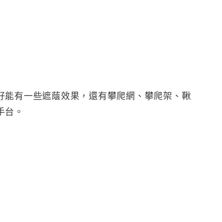
好能有一些遮蔭效果，還有攀爬網、攀爬架、鞦
手台。