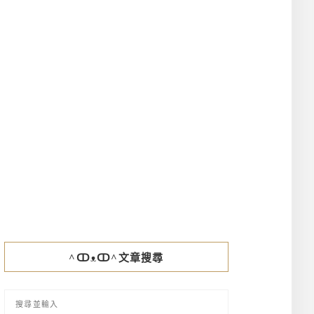
^ↀᴥↀ^文章搜尋