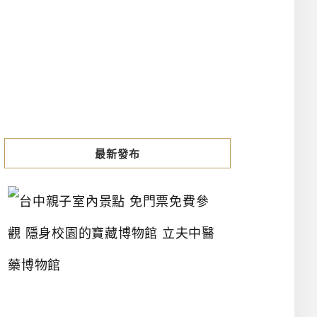
最新發布
台
中
親
子
室
內
景
點
免
門