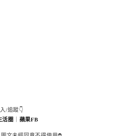
入/追蹤👇
生活圈
｜
蘋果FB
，圖文未經同意不得使用⛔️