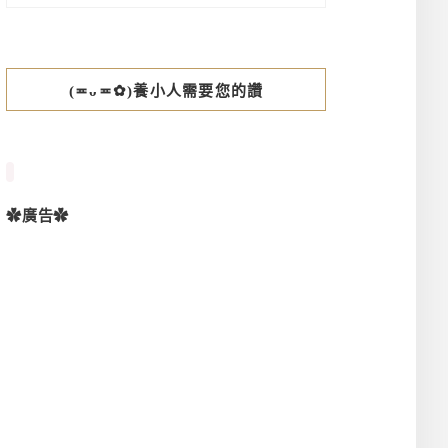
(≖ᴗ≖✿)養小人需要您的讚
✿廣告✿