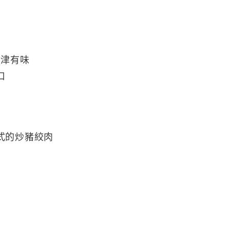
津津有味
口
式的炒豬絞肉