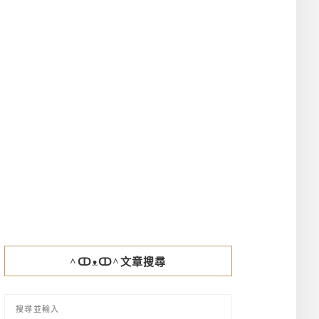
^ↀᴥↀ^文章搜尋