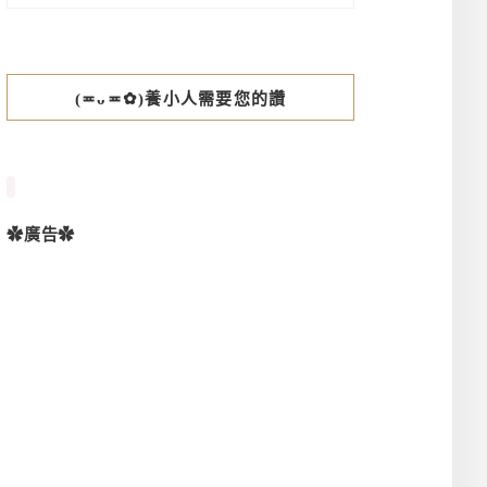
(≖ᴗ≖✿)養小人需要您的讚
✿廣告✿