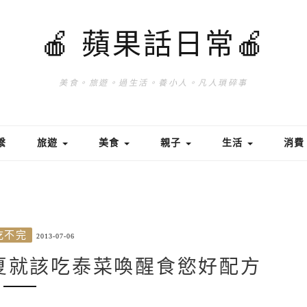
🍎 蘋果話日常🍎
美食。旅遊。過生活。養小人。凡人瑣碎事
繫
旅遊
美食
親子
生活
消
吃不完
2013-07-06
夏就該吃泰菜喚醒食慾好配方