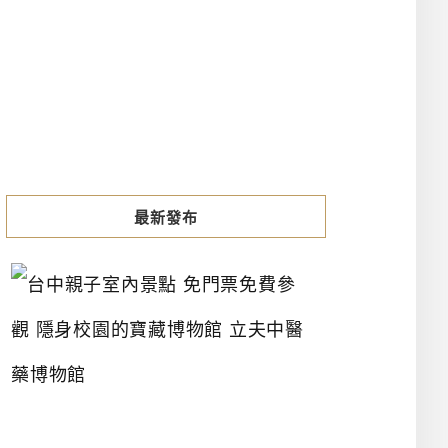
最新發布
台
中
親
子
室
內
景
點
免
門