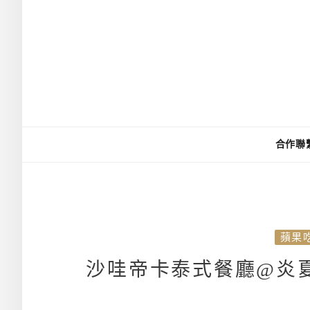
合作聯
蘋果
沙哇帝卡泰式餐廳@炎