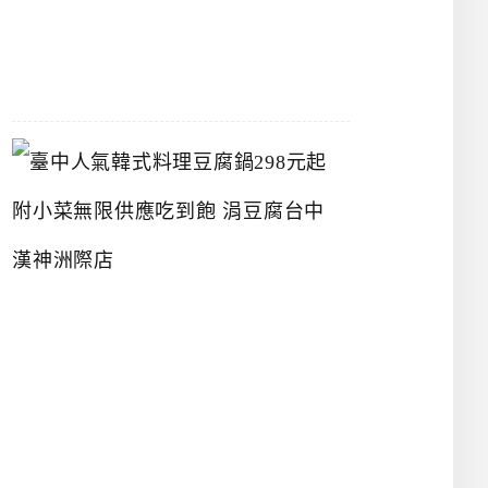
07-
26
臺
中
人
氣
韓
式
料
理
豆
腐
鍋
2
9
8
元
起
附
小