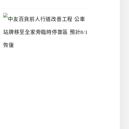
中
友
百
貨
前
人
行
道
改
善
工
程
公
車
站
牌
移
至
全
家
旁
臨