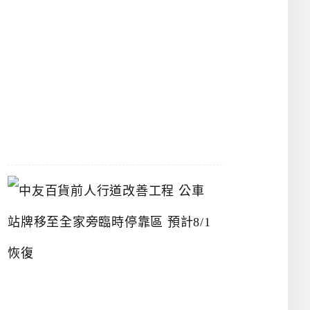
漢
神
洲
際
店
2026-
07-
22
中
友
百
貨
前
人
行
道
改
善
工