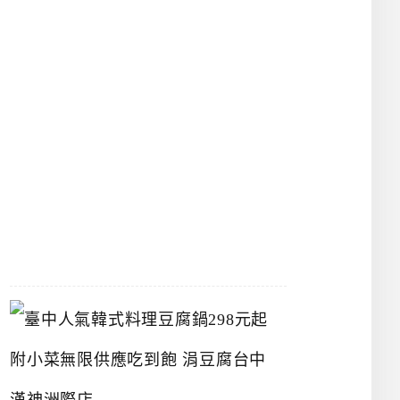
物
館
立
夫
中
醫
藥
博
物
館
2026-
07-
26
臺
中
人
氣
韓
式