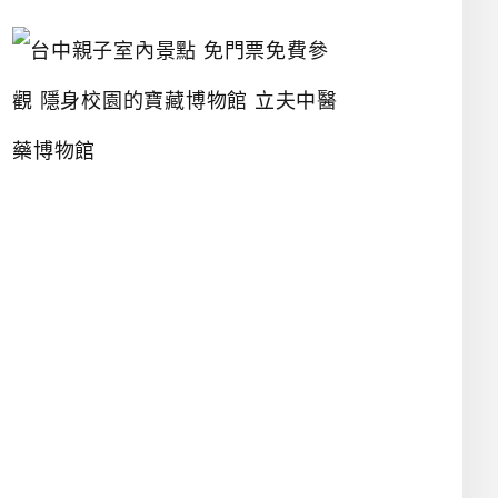
台
中
親
子
室
內
景
點
免
門
票
免
費
參
觀
隱
身
校
園
的
寶
藏
博