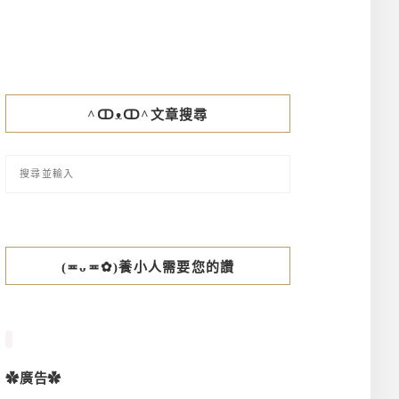
^ↀᴥↀ^文章搜尋
(≖ᴗ≖✿)養小人需要您的讚
✿廣告✿