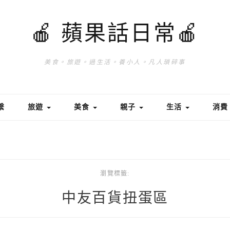
🍎 蘋果話日常🍎
美食。旅遊。過生活。養小人。凡人瑣碎事
繫
旅遊
美食
親子
生活
消
瀏覽標籤:
中友百貨扭蛋區