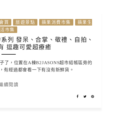
會買
旅遊景點
蘋果消費市集
蘋果生
活市集
系列 發呆、合掌、敬禮、自拍、
有 逗趣可愛超療癒
了，位置在A棟B2JASONS超市結帳區旁的
，有經過都會看一下有沒有新鮮貨。
繼續閱讀