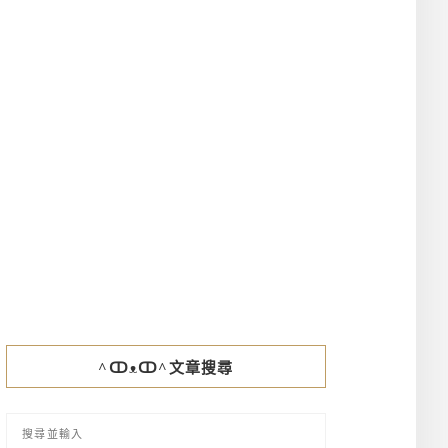
^ↀᴥↀ^文章搜尋