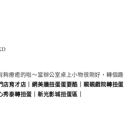
XD
有夠療癒的啦～當辦公室桌上小物很剛好，轉個趣
門店育才店｜
網美牆扭蛋蛋要酷｜
親親戲院轉扭蛋
心秀泰轉扭蛋｜
新光影城扭蛋區｜