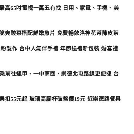
最高65吋電視一萬五有找 日用、家電、手機、美
脆爽酸菜搭配鮮嫩魚片 免費暢飲洛神花茶陳皮茶
粉製作 台中人氣伴手禮 年節送禮新包裝 婚宴禮
轉乘前往逢甲、一中商圈、崇德北屯路線更便捷 台
扣55元起 玻璃高腳杯破盤價19元 近崇德路餐具