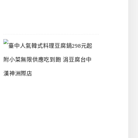
07-
26
臺
中
人
氣
韓
式
料
理
豆
腐
鍋
2
9
8
元
起
附
小