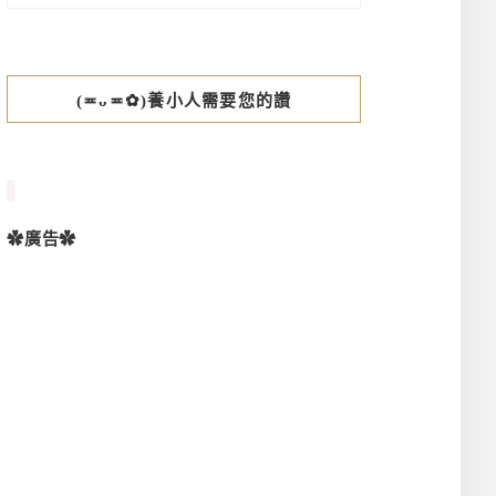
(≖ᴗ≖✿)養小人需要您的讚
✿廣告✿