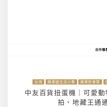
合作聯
台灣
蘋果過生活小事
蘋果好會買
中友百貨扭蛋機｜可愛動
拍、地藏王通通