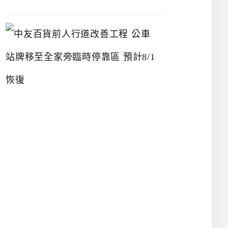
中
友
百
貨
前
人
行
道
改
善
工
程
公
車
站
牌
移
至
全
家
旁
臨