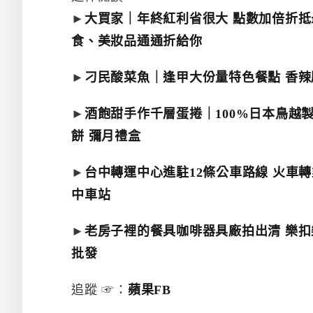
►
大買家｜年終紅利省很大 點數加倍折抵
食、美妝品通通折給你
►
刁民酸菜魚｜逢甲大份量特色餐點 香辣
►
酒飽甜手作千層蛋捲｜100%日本鳥越製
餅 彌月禮盒
►
台中轉運中心進駐12條公車路線 火車
中車站
►
老房子裡的餐具咖啡器具廠拍出清 樂扣樂
批發
追蹤 ☞：
蘋果FB