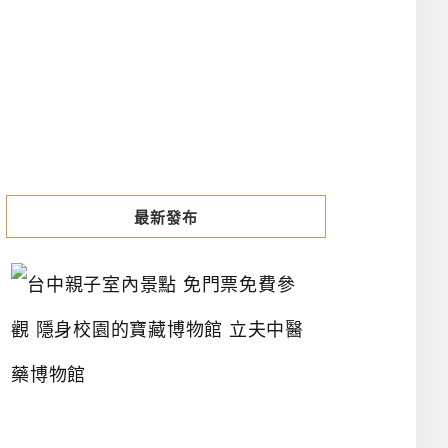
最新發布
台
中
親
子
室
內
景
點
免
門