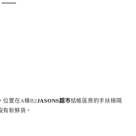
位置在A棟B2
JASONS超市
結帳區旁的手扶梯隔
沒有新鮮貨。