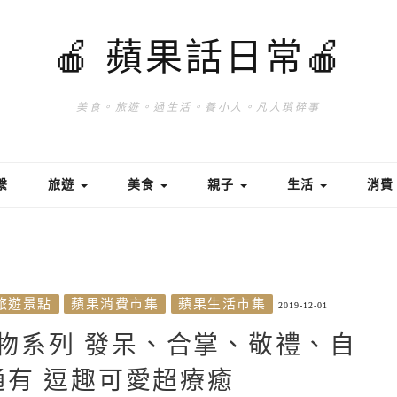
🍎 蘋果話日常🍎
美食。旅遊。過生活。養小人。凡人瑣碎事
繫
旅遊
美食
親子
生活
消
旅遊景點
蘋果消費市集
蘋果生活市集
2019-12-01
物系列 發呆、合掌、敬禮、自
有 逗趣可愛超療癒