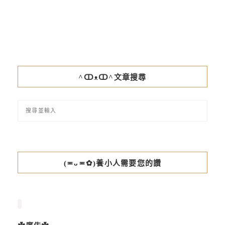
^ↀᴥↀ^文章搜尋
(≖ᴗ≖✿)養小人需要您的讚