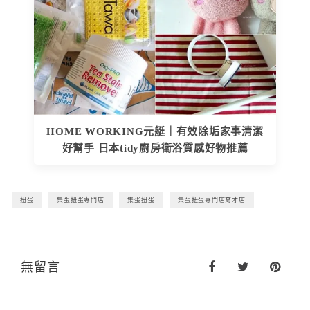
HOME WORKING元艇｜有效除垢家事清潔
好幫手 日本tidy廚房衛浴質感好物推薦
扭蛋
集蛋扭蛋專門店
集蛋扭蛋
集蛋扭蛋專門店育才店
無留言