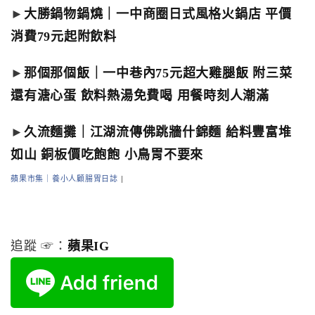
►
大勝鍋物鍋燒｜一中商圈日式風格火鍋店 平價
消費79元起附飲料
►
那個那個飯｜一中巷內75元超大雞腿飯 附三菜
還有溏心蛋 飲料熱湯免費喝 用餐時刻人潮滿
►
久流麵攤｜江湖流傳佛跳牆什錦麵 給料豐富堆
如山 銅板價吃飽飽 小鳥胃不要來
蘋果市集｜養小人顧腸胃日誌
|
追蹤 ☞：
蘋果IG