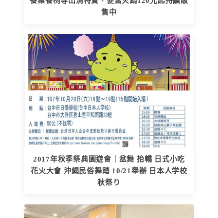
餐桌餐椅等出清特賣，便當火鍋120元起持續販
售中
2017年秋季祭典園遊會｜盆舞 抬轎 日式小吃
花火大會 沖繩民俗舞踏 10/21舉辦 日本人学校
秋祭り