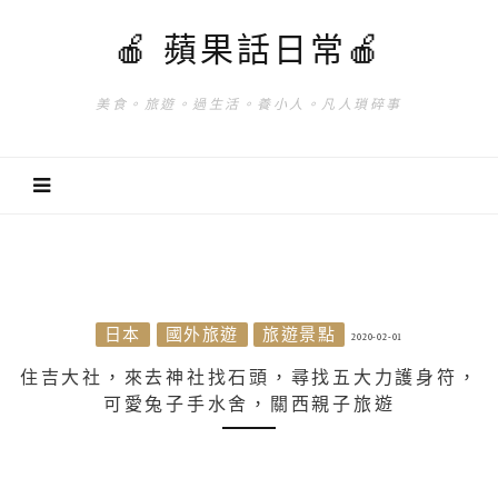
🍎 蘋果話日常🍎
美食。旅遊。過生活。養小人。凡人瑣碎事
日本
國外旅遊
旅遊景點
2020-02-01
住吉大社，來去神社找石頭，尋找五大力護身符，
可愛兔子手水舍，關西親子旅遊