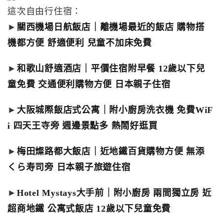
這次自由行住宿：
►
關西機場日航飯店｜離機場最近的飯店 購物搭
機都方便 舒適便利 兒童不加床免費
►
和歌山舒適酒店｜平價住宿附早餐 12歲以下兒
童免費 交通便利購物方便 日本親子住宿
►
大阪城際飯店式公寓｜附小廚房洗衣機 免費WiF
i 四天王寺旁 週邊景點多 熱鬧好逛買
►
梅田燦路都大飯店｜近地鐵百貨購物方便 無添
くら寿司旁 日本親子旅遊住宿
►
Hotel Mystays大手前｜附小廚房 兩間獨立房 近
超商地鐵 公寓式飯店 12歲以下兒童免費