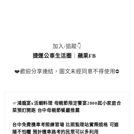
加入/追蹤👇
捷運公車生活圈
｜
蘋果FB
❤️歡迎分享連結，圖文未經同意不得使用⛔️
☞
鴻龍宴x活蝦料理 母親節限定饗宴2800起小家庭合
菜預訂開跑 台中母親節餐廳推薦
台中免費機車考照練習場 比照監理站實際規格 可遮
陽不怕曬 預計機車路考的民眾可以多利用