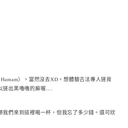
 Hamam）。當然沒去XD。想體驗古法專人搓背
以搓出黑嚕嚕的廯喔….
帶我們來到這裡喝一杯，但我忘了多少錢。還可欣