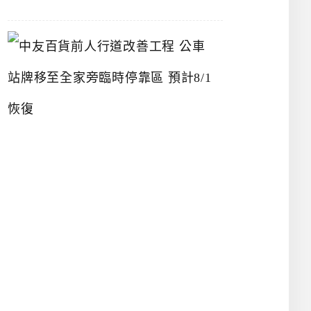
中
友
百
貨
前
人
行
道
改
善
工
程
公
車
站
牌
移
至
全
家
旁
臨