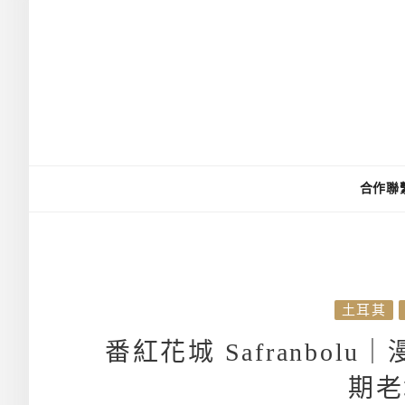
合作聯
土耳其
番紅花城 Safranbo
期老