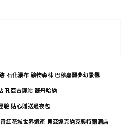
跡 石化瀑布 礦物森林 巴穆嘉麗夢幻景觀
 孔亞古驛站 蘇丹哈納
經驗 貼心贈送過夜包
風格民宿 番紅花城世界遺產 貝茲達克納克奧特爾酒店