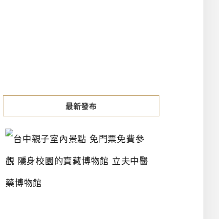
最新發布
台
中
親
子
室
內
景
點
免
門