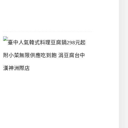
07-
26
臺
中
人
氣
韓
式
料
理
豆
腐
鍋
2
9
8
元
起
附
小