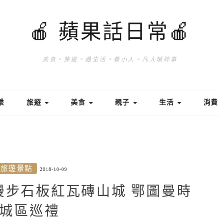
🍎 蘋果話日常🍎
美食。旅遊。過生活。養小人。凡人瑣碎事
繫
旅遊
美食
親子
生活
消
旅遊景點
2018-10-09
lu｜漫步石板紅瓦磚山城 鄂圖曼時
城區巡禮