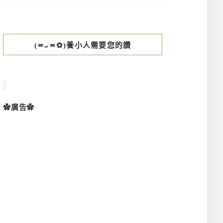
(≖ᴗ≖✿)養小人需要您的讚
✿廣告✿