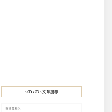
^ↀᴥↀ^文章搜尋