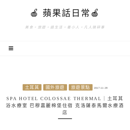
🍎 蘋果話日常🍎
美食。旅遊。過生活。養小人。凡人瑣碎事
土耳其
國外旅遊
旅遊景點
2017-11-29
SPA HOTEL COLOSSAE THERMAL｜土耳其
浴水療室 巴穆嘉麗棉堡住宿 克洛薩泰馬爾水療酒
店