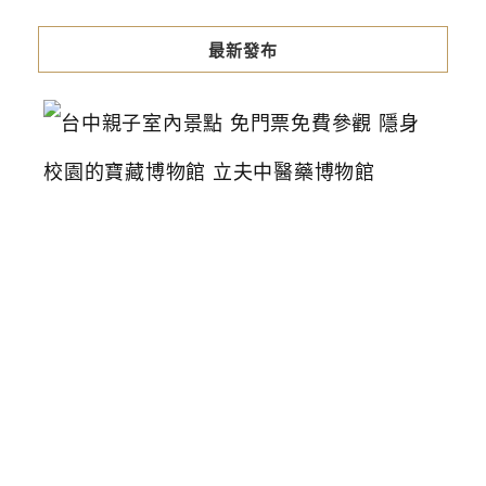
最新發布
台
中
親
子
室
內
景
點
免
門
票
免
費
參
觀
隱
身
校
園
的