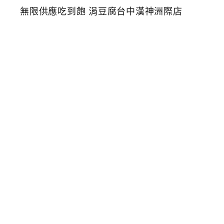
人
氣
韓
式
料
理
豆
腐
鍋
2
9
8
元
起
附
小
菜
無
限
供
應
吃
到
飽
涓