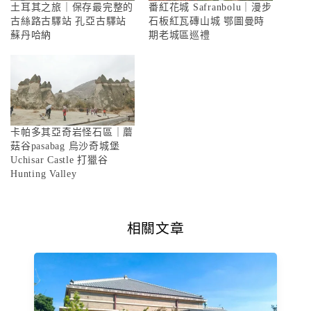
土耳其之旅｜保存最完整的
番紅花城 Safranbolu｜漫步
古絲路古驛站 孔亞古驛站
石板紅瓦磚山城 鄂圖曼時
蘇丹哈納
期老城區巡禮
卡帕多其亞奇岩怪石區｜蘑
菇谷pasabag 烏沙奇城堡
Uchisar Castle 打獵谷
Hunting Valley
相關文章