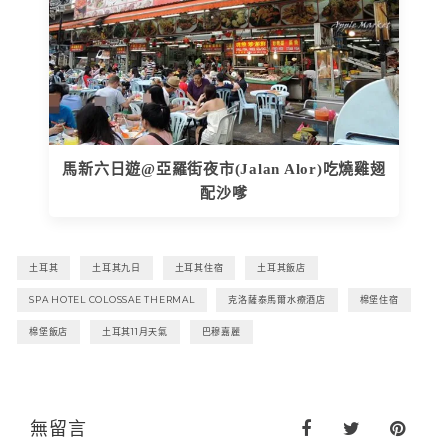
馬新六日遊@亞羅街夜市(Jalan Alor)吃燒雞翅
配沙嗲
土耳其
土耳其九日
土耳其住宿
土耳其飯店
SPA HOTEL COLOSSAE THERMAL
克洛薩泰馬爾水療酒店
棉堡住宿
棉堡飯店
土耳其11月天氣
巴穆嘉麗
無留言