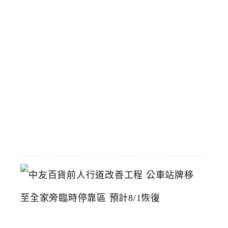
豆
腐
台
中
漢
神
洲
際
店
2026-
07-
22
中
友
百
貨
前
人
行