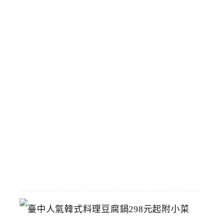
寶
藏
博
物
館
立
夫
中
醫
藥
博
物
館
2026-
07-
26
臺
中