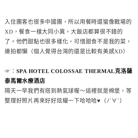
入住團客也很多中國團，所以用餐時還蠻像戰場的
XD，餐食一樣大同小異，大飯店都算很不錯的
了。他們甜點也很多樣化，可惜甜食不是我的菜，
連拍都懶（個人覺得台灣的還是比較有美感XD）
☞：
SPA HOTEL COLOSSAE THERMAL克洛薩
泰馬爾水療酒店
隔天一早我們有搭到熱氣球喔～這裡就是棉堡，等
整理好照片再來好好炫耀一下哈哈哈♥（ﾉ´∀`）