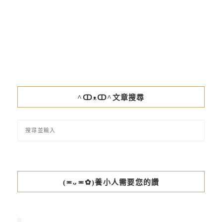
^ↀᴥↀ^文章搜尋
(≖ᴗ≖✿)養小人需要您的讚