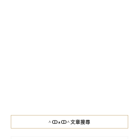
^ↀᴥↀ^文章搜尋