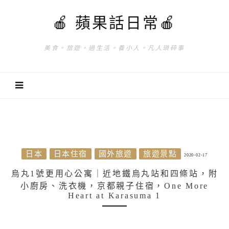
🍎 蘋果話日常🍎
美食。旅遊。過生活。養小人。凡人瑣碎事
日本
日本住宿
國外旅遊
旅遊景點
2020-02-17
烏丸1號更用心公寓｜近地鐵烏丸站和四條站，附
小廚房、洗衣機，京都親子住宿，One More
Heart at Karasuma 1