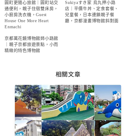
圓町更隨心旅館｜圓町站交
Sukiyaすき家 烏丸押小路
通便利，親子住宿雙床房，
店｜平價牛丼、定食套餐、
小廚房洗衣機，Guest
兒童餐，日本連鎖親子餐
House One More Heart
廳，京都漫畫博物館斜對面
Enmachi
京都萬花鏡博物館姉小路館
｜親子京都旅遊景點，小而
精緻的特色博物館
相關文章