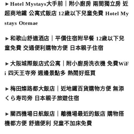
►
Hotel Mystays大手前｜附小廚房 兩間獨立房 近
超商地鐵 公寓式飯店 12歲以下兒童免費 Hotel My
stays Otemae
►
和歌山舒適酒店｜平價住宿附早餐 12歲以下兒
童免費 交通便利購物方便 日本親子住宿
►
大阪城際飯店式公寓｜附小廚房洗衣機 免費WiF
i 四天王寺旁 週邊景點多 熱鬧好逛買
►
梅田燦路都大飯店｜近地鐵百貨購物方便 無添
くら寿司旁 日本親子旅遊住宿
►
關西機場日航飯店｜離機場最近的飯店 購物搭
機都方便 舒適便利 兒童不加床免費