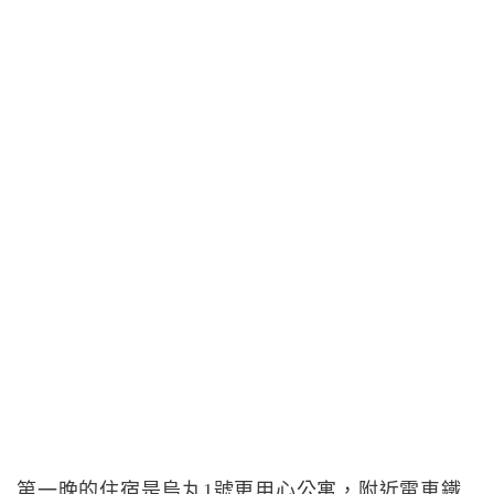
第一晚的住宿是烏丸1號更用心公寓，附近電車鐵