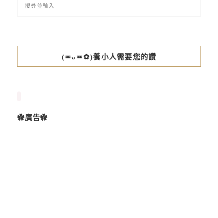
(≖ᴗ≖✿)養小人需要您的讚
✿廣告✿