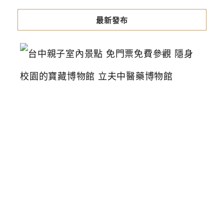
最新發布
台
中
親
子
室
內
景
點
免
門
票
免
費
參
觀
隱
身
校
園
的