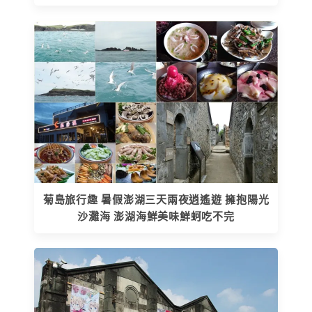
菊島旅行趣 暑假澎湖三天兩夜逍遙遊 擁抱陽光
沙灘海 澎湖海鮮美味鮮蚵吃不完