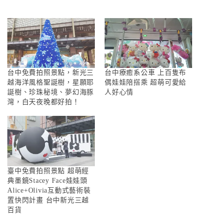
台中免費拍照景點，新光三
台中療癒系公車 上百隻布
越海洋風格聖誕樹，星願耶
偶娃娃陪搭乘 超萌可愛給
誕樹、珍珠秘境、夢幻海豚
人好心情
灣，白天夜晚都好拍！
臺中免費拍照景點 超萌經
典墨鏡Stacey Face娃娃頭
Alice+Olivia互動式藝術裝
置快閃計畫 台中新光三越
百貨