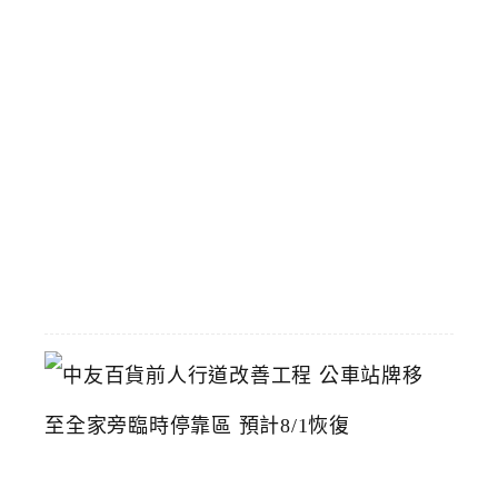
腐
台
中
漢
神
洲
際
店
2026-
07-
22
中
友
百
貨
前
人
行