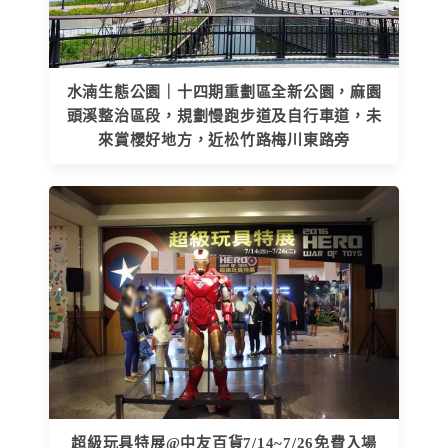
水湳生態公園｜十四期重劃區全新公園，麻園
頭溪整治區段，規劃慢跑步道及自行車道，未
來賞櫻好地方，近松竹路梅川東路旁
超級玩具特展@中友百貨7/14~7/26免費入場