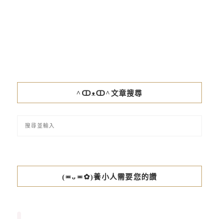
^ↀᴥↀ^文章搜尋
(≖ᴗ≖✿)養小人需要您的讚