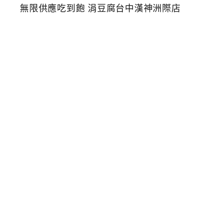
氣
韓
式
料
理
豆
腐
鍋
2
9
8
元
起
附
小
菜
無
限
供
應
吃
到
飽
涓
豆