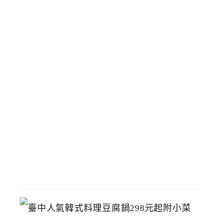
寶
藏
博
物
館
立
夫
中
醫
藥
博
物
館
2026-
07-
26
臺
中
人