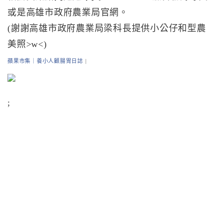
或是高雄市政府農業局官網。
(謝謝高雄市政府農業局梁科長提供小公仔和型農
美照>w<)
蘋果市集｜養小人顧腸胃日誌
|
;