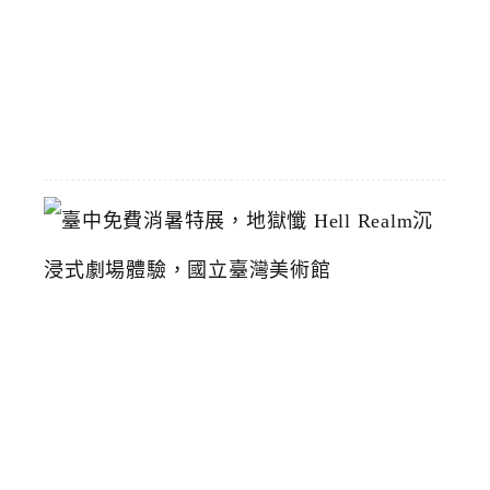
復
2026-
07-
19
臺
中
免
費
消
暑
特
展
，
地
獄
懺
H
e
l