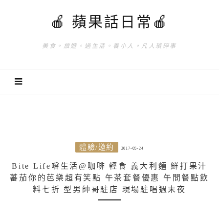
🍎 蘋果話日常🍎
美食。旅遊。過生活。養小人。凡人瑣碎事
體驗/邀約
2017-05-24
Bite Life嚐生活@咖啡 輕食 義大利麵 鮮打果汁
蕃茄你的芭樂超有笑點 午茶套餐優惠 午間餐點飲
料七折 型男帥哥駐店 現場駐唱週末夜