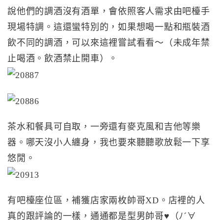
說他們的調酒沒有酒單，會依照客人需求由吧檯手
現場特調。這還蠻特別的，如果想喝一點和瓶裝酒
飲不同的調酒，可以來這裡嘗試看看～（未成年禁
止喝酒。飲酒禁止開車）。
茶水和餐具可自取，一旁還有麥克風和吉他等樂
器。哪天沒小人纏身，我也要來聽聽歌放鬆一下享
悠閒。
有吧檯座位區，補獲店家兩枚帥哥XD。店裡的人
真的跟評論的一樣，通通都是型男帥哥♥（ﾉ´∀