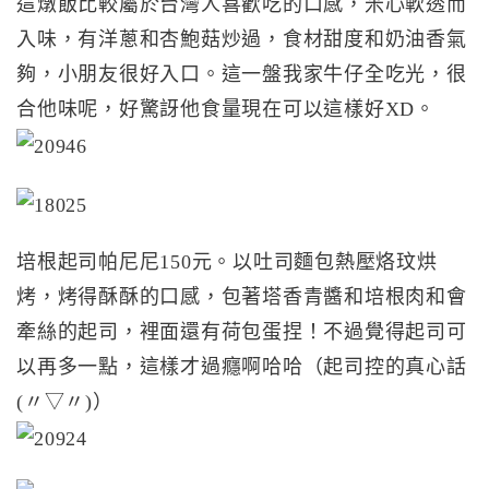
這燉飯比較屬於台灣人喜歡吃的口感，米心軟透而
入味，有洋蔥和杏鮑菇炒過，食材甜度和奶油香氣
夠，小朋友很好入口。這一盤我家牛仔全吃光，很
合他味呢，好驚訝他食量現在可以這樣好XD。
培根起司帕尼尼150元。以吐司麵包熱壓烙玟烘
烤，烤得酥酥的口感，包著塔香青醬和培根肉和會
牽絲的起司，裡面還有荷包蛋捏！不過覺得起司可
以再多一點，這樣才過癮啊哈哈（起司控的真心話
(〃▽〃)）