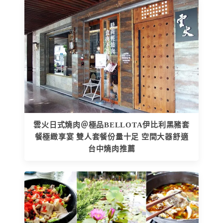
雲火日式燒肉＠極品BELLOTA伊比利黑豬套
餐極緻享宴 雙人套餐份量十足 空間大器舒適
台中燒肉推薦