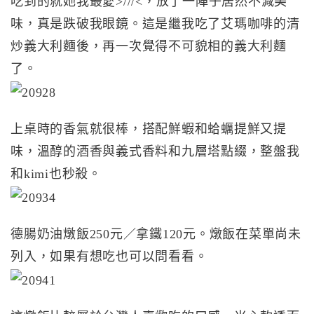
吃到的就她我最愛>///<，放了一陣子居然不減美
味，真是跌破我眼鏡。這是繼我吃了艾瑪咖啡的清
炒義大利麵後，再一次覺得不可貌相的義大利麵
了。
上桌時的香氣就很棒，搭配鮮蝦和蛤蠣提鮮又提
味，溫醇的酒香與義式香料和九層塔點綴，整盤我
和kimi也秒殺。
德腸奶油燉飯250元／拿鐵120元。燉飯在菜單尚未
列入，如果有想吃也可以問看看。