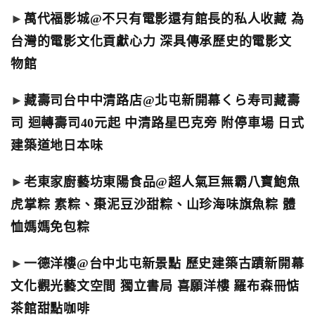
►
萬代福影城@不只有電影還有館長的私人收藏 為
台灣的電影文化貢獻心力 深具傳承歷史的電影文
物館
►
藏壽司台中中清路店@北屯新開幕くら寿司藏壽
司 迴轉壽司40元起 中清路星巴克旁 附停車場 日式
建築道地日本味
►
老東家廚藝坊東陽食品@超人氣巨無霸八寶鮑魚
虎掌粽 素粽、棗泥豆沙甜粽、山珍海味旗魚粽 體
恤媽媽免包粽
►
一德洋樓@台中北屯新景點 歷史建築古蹟新開幕
文化觀光藝文空間 獨立書局 喜願洋樓 羅布森冊惦
茶館甜點咖啡