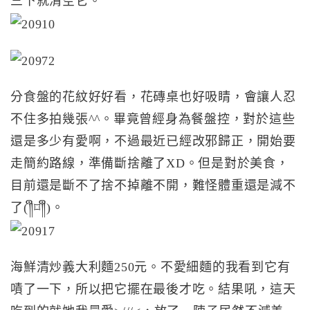
三下就清空它。
分食盤的花紋好好看，花磚桌也好吸睛，會讓人忍
不住多拍幾張^^。畢竟曾經身為餐盤控，對於這些
還是多少有愛啊，不過最近已經改邪歸正，開始要
走簡約路線，準備斷捨離了XD。但是對於美食，
目前還是斷不了捨不掉離不開，難怪體重還是減不
了(༎ຶ⌑༎ຶ)。
海鮮清炒義大利麵250元。不愛細麵的我看到它有
嘖了一下，所以把它擺在最後才吃。結果吼，這天