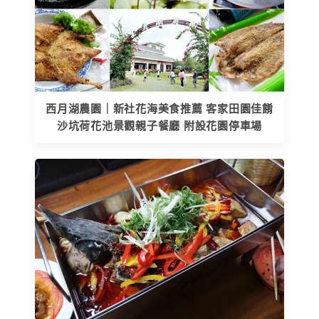
西月湖農園｜新社花海美食推薦 客家田園佳餚
沙坑荷花池景觀親子餐廳 附設花園停車場