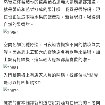
然後這杯蕃茄你的芭樂顧名思義大家應該都知道，
就是蕃茄和芭樂打成的果汁囉，我覺得很好喝，現
在也正是這兩種水果的盛產期，新鮮現打，喝得到
自然的果香甜。
空間色調沉穩舒適，日夜還會變換不同的情境氣氛
喔。因為週末五和六的夜晚還會有歌手來駐唱，加
上設有打鏢機，這年輕人應該都超喜歡的啦。
入門腳架板上有店家人員的暱稱，找那位4折點餐
是可以打四折嗎XD
擺放的書本雜誌就知道店家對酒有在研究的。老闆