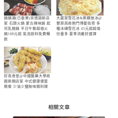
鍋鍋潮(已歇業)崇德路新店
大贏家雪花冰&黑糖挫冰@
家 石頭火鍋 蒙古辣味鍋 起
豐原高商側門博愛街旁 多
司乳酪鍋 平日午餐超值火
種冰磚雪花冰 45元起超值
鍋168元起 氣泡飲料免費暢
份量多 夏季消暑好選擇
飲
好鳥食堂@中國醫藥大學商
圈新開店家 中式健康便當
簡餐 少油少鹽無味精料理
相關文章