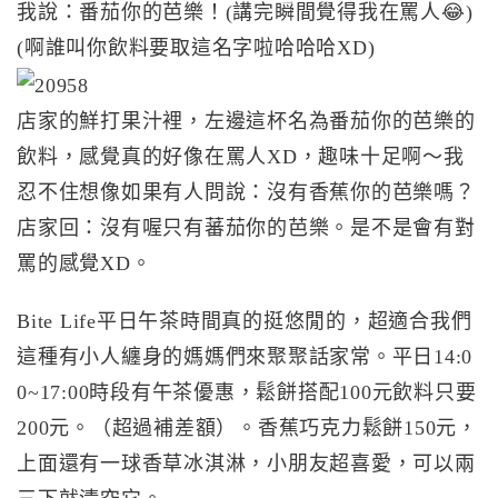
我說：番茄你的芭樂！(講完瞬間覺得我在罵人😂)
(啊誰叫你飲料要取這名字啦哈哈哈XD)
店家的鮮打果汁裡，左邊這杯名為番茄你的芭樂的
飲料，感覺真的好像在罵人XD，趣味十足啊～我
忍不住想像如果有人問說：沒有香蕉你的芭樂嗎？
店家回：沒有喔只有蕃茄你的芭樂。是不是會有對
罵的感覺XD。
Bite Life平日午茶時間真的挺悠閒的，超適合我們
這種有小人纏身的媽媽們來聚聚話家常。平日14:0
0~17:00時段有午茶優惠，鬆餅搭配100元飲料只要
200元。（超過補差額）。香蕉巧克力鬆餅150元，
上面還有一球香草冰淇淋，小朋友超喜愛，可以兩