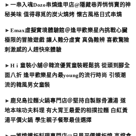
►
一串入魂Dozo串燒逢甲店@隱藏巷弄悄悄賣的神
秘美味 值得尋覓的炭火燒烤 懷古風格日式串燒
►
Emax虛擬實境體驗館＠逢甲歡樂星內挑戰心臟
極限的冒險遊戲 讓人難分虛實 真偽難辨 喜歡驚險
刺激感的人趕快來體驗
►
H i 童裝小舖＠韓流優質童裝輕鬆挑 從頭到腳全
面八折 逢甲歡樂星內最young的流行時尚 引領潮
流的韓風男女童裝
►
鹿兒島拉麵火鍋專門店＠堅持自製豚骨濃湯 道
地本味功夫料理 有大胃王最愛的相撲拉麵 白紅黃
湯平價火鍋 學生親子餐聚最佳選擇
►
一將燒鐵板料理專門店@日風平價鐵板燒 高檔食