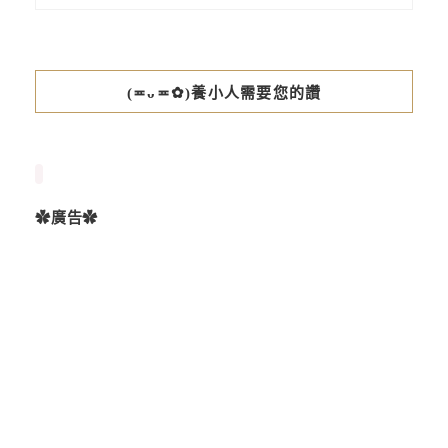
(≖ᴗ≖✿)養小人需要您的讚
✿廣告✿