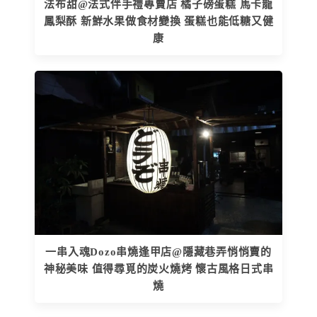
法布甜@法式伴手禮專賣店 橘子磅蛋糕 馬卡龍
鳳梨酥 新鮮水果做食材變換 蛋糕也能低糖又健
康
一串入魂Dozo串燒逢甲店@隱藏巷弄悄悄賣的
神秘美味 值得尋覓的炭火燒烤 懷古風格日式串
燒