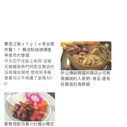
驚見江南ｓｔｙｌｅ來台賣
炸雞！？ 韓流粉絲擠爆逢
甲夜市大學城
今天忍不住貼上來阿 這幾
天韓籍很熱門阿而且應該也
沒飛彈出現吧 想說好多帳
朴山傳統韓國料理店@可無
單都可以不用繳了是嗎XD
限續碗的人蔘粥+海苔 還有
D …
好霸氣的海鮮鍋
都教授起司春川炒雞@韓式