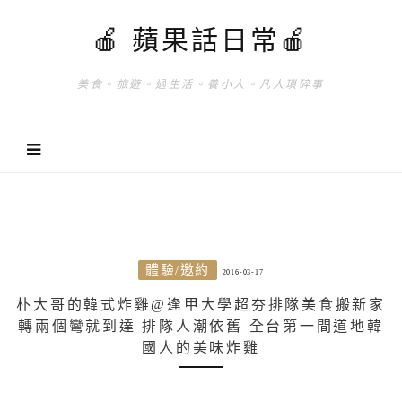
🍎 蘋果話日常🍎
美食。旅遊。過生活。養小人。凡人瑣碎事
體驗/邀約
2016-03-17
朴大哥的韓式炸雞@逢甲大學超夯排隊美食搬新家
轉兩個彎就到達 排隊人潮依舊 全台第一間道地韓
國人的美味炸雞