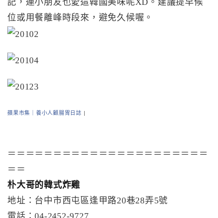
記，連小朋友也愛這韓國美味呢XD。建議提早候
位或用餐離峰時段來，避免久候喔。
蘋果市集｜養小人顧腸胃日誌
|
＝＝＝＝＝＝＝＝＝＝＝＝＝＝＝＝＝＝＝＝＝＝
＝＝
朴大哥的韓式炸雞
地址：台中市西屯區逢甲路20巷28弄5號
電話：04-2452-9727