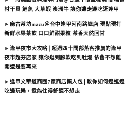
材干貝 鮭魚 大草蝦 澳洲牛 讓你邊走邊吃逛逢甲
►
麻古茶坊macu＠台中逢甲河南路總店 現點現打
新鮮水果茶飲 口口鮮甜果粒 茶香天然回甘
►
逢甲夜市大攻略│超過四十間部落客推薦的逢甲
夜市超夯店家 讓你逛到腳軟吃到肚爆 依舊不想離
開還是要再來
►
逢甲文華道商圈7家商店懶人包│教你如何邊逛邊
吃邊玩樂，還能住得舒適不想走