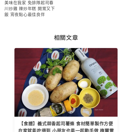
美味在我家 免排隊起司春
川炒雞 辣炒年糕 開胃又下
飯 宵夜點心最佳良伴
相關文章
【食譜】義式蒜香起司薯條 食材簡單製作方便
在家就能吃得到 小朋友也能一起動手做 梅爾雷