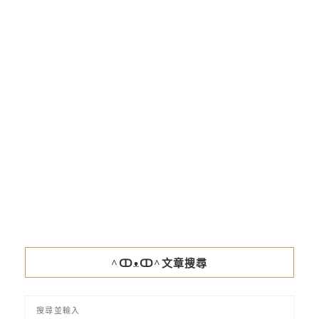
^ↀᴥↀ^文章搜尋