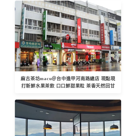
麻古茶坊macu＠台中逢甲河南路總店 現點現
打新鮮水果茶飲 口口鮮甜果粒 茶香天然回甘