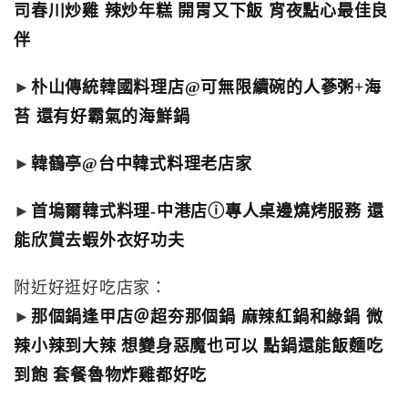
司春川炒雞 辣炒年糕 開胃又下飯 宵夜點心最佳良
伴
►
朴山傳統韓國料理店@可無限續碗的人蔘粥+海
苔 還有好霸氣的海鮮鍋
►
韓鶴亭@台中韓式料理老店家
►
首塢爾韓式料理-中港店ⓘ專人桌邊燒烤服務 還
能欣賞去蝦外衣好功夫
附近好逛好吃店家：
►
那個鍋逢甲店＠超夯那個鍋 麻辣紅鍋和綠鍋 微
辣小辣到大辣 想變身惡魔也可以 點鍋還能飯麵吃
到飽 套餐魯物炸雞都好吃