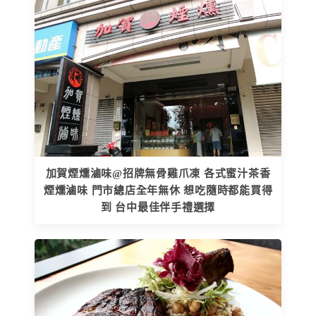
加賀煙燻滷味@招牌無骨雞爪凍 各式蜜汁茶香
煙燻滷味 門市總店全年無休 想吃隨時都能買得
到 台中最佳伴手禮選擇