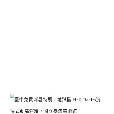
時
停
靠
區
預
計
8
/
1
恢
復
2026-
07-
19
臺
中
免
費