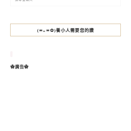
(≖ᴗ≖✿)養小人需要您的讚
✿廣告✿