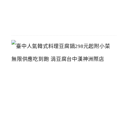
07-
26
臺
中
人
氣
韓
式
料
理
豆
腐
鍋
2
9
8
元
起
附