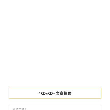
^ↀᴥↀ^文章搜尋