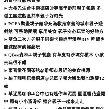
消費不收服務費喔
►
大樹先生台中崇德店＠專屬學齡前親子餐廳 多
種主題遊戲區共享親子好時光
►
POPA動畫親子館＠充滿教育意義的城市親子遊
戲館 可移動閱讀 享用美食 親子安心玩樂的好地方
►
雙魚二次方＠親子同樂卡通造型漢堡DIY 吃飯也
能減壓療癒輕鬆玩
►
QBee森林@親子餐廳 有草皮有沙坑有積木 小孩
去玩很不錯
►
東喜堂花園茶館@離都市最近的美食桃源
►
梨子咖啡館崇德店@兒童早餐大勝出我也想變12
歲
►
草泥馬咖啡@台中也有迷你草泥馬 園區櫻花盛開
中 還有小小溜滑梯 適合親子一起來走走