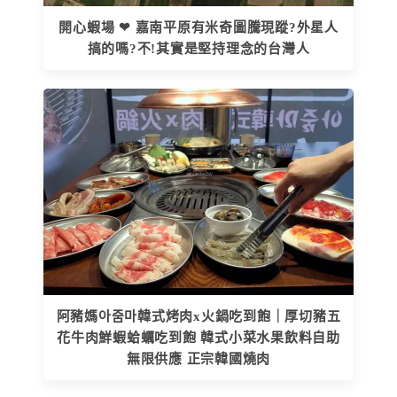
開心蝦場 ❤ 嘉南平原有米奇圖騰現蹤?外星人
搞的嗎?不!其實是堅持理念的台灣人
阿豬媽아줌마韓式烤肉x火鍋吃到飽｜厚切豬五
花牛肉鮮蝦蛤蠣吃到飽 韓式小菜水果飲料自助
無限供應 正宗韓國燒肉