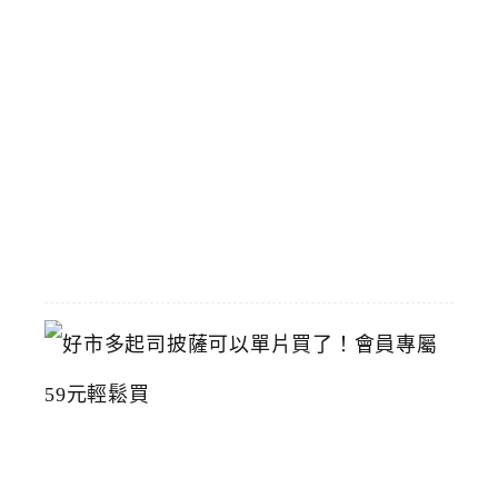
國
立
臺
灣
美
術
館
2026-
07-
15
好
市
多
起
司
披
薩
可
以