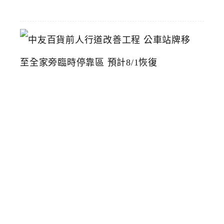
22
中
友
百
貨
前
人
行
道
改
善
工
程
公
車
站
牌
移
至
全
家
旁
臨