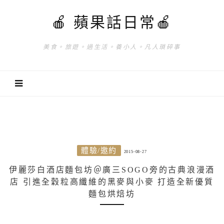
🍎 蘋果話日常🍎
美食。旅遊。過生活。養小人。凡人瑣碎事
體驗/邀約
2015-08-27
伊麗莎白酒店麵包坊＠廣三SOGO旁的古典浪漫酒
店 引進全穀粒高纖維的黑麥與小麥 打造全新優質
麵包烘焙坊