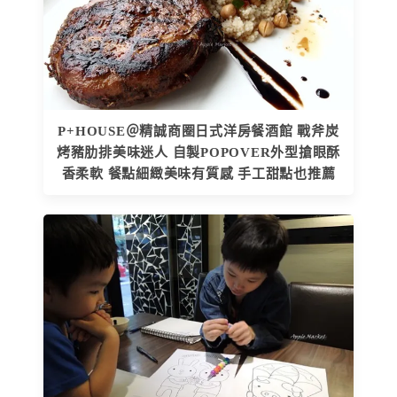
P+HOUSE＠精誠商圈日式洋房餐酒館 戰斧炭
烤豬肋排美味迷人 自製POPOVER外型搶眼酥
香柔軟 餐點細緻美味有質感 手工甜點也推薦