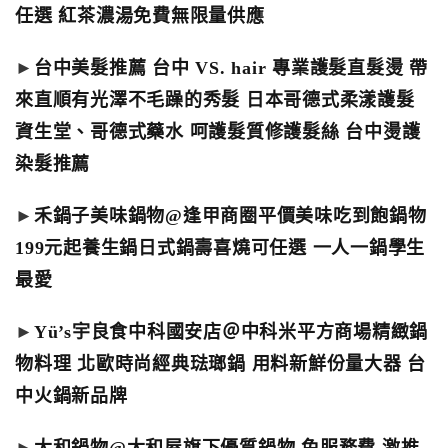
任選 紅茶濃湯免費無限量供應
►
台中美髮推薦 台中 VS. hair 專業護髮直髮燙 帶
來直順有光澤不毛躁的秀髮 日本哥德式柔漾護髮
資生堂、哥德式藥水 呵護髮質修護髮絲 台中燙護
染髮推薦
►
禾鍋子美味鍋物@逢甲商圈平價美味吃到飽鍋物
199元起養生鍋日式鍋壽喜燒可任選 一人一鍋學生
最愛
►
Yü’s宇良食中科國安店＠中科米平方商場精緻鍋
物料理 北歐時尚經典琺瑯鍋 用料新鮮份量大器 台
中火鍋新品牌