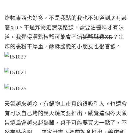
炸物東西也好多，不是我點的我也不知道到底有甚
麼XD。不過炸物走清淡路線，需要沾醬料才有味
道，我覺得灑點椒鹽可能會不錯
變鹽酥雞XD
？串
炸的裹粉不厚重，酥酥脆脆的小朋友也很喜歡。
天氣越來越冷，有鍋物上市真的很吸引人，也還會
有可以自己烤的炭火燒肉要推出，感覺這個冬天激
旨燒鳥會越來越熱鬧，桌子可能要買大一點了，不
然有點擠啊…..店家計畫下週前就會推出，總店和