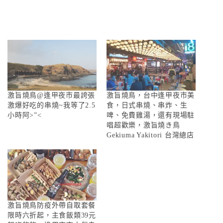
激旨燒鳥@逢甲夜市最誇張
激旨燒鳥，台中逢甲夜市美
激爆好吃的串燒~我等了2.5
食，日式串燒、串炸、生
小時阿>”<
啤、免費雞湯，還有現場駐
唱超歡樂，激旨燒き鳥
Gekiuma Yakitori 台灣總店
激旨燒鳥防疫外帶自取套餐
限時六折起，主食飯類39元