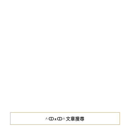
^ↀᴥↀ^文章搜尋