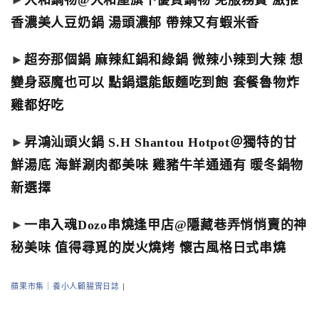
►
大和鍋物@大和屋旗下優質鍋物 免服務費 激推
香濃美人豆奶鍋 湯頭濃郁 帶辣又有蝦米香
►
超夯那個鍋 麻辣紅鍋和綠鍋 微辣小辣到大辣 想
變身惡魔也可以 點鍋還能飯麵吃到飽 套餐魯物炸
雞都好吃
►
昇鴻汕頭火鍋 S.H Shantou Hotpot＠獨特的甘
鮮湯底 海鮮涮肉都美味 雞豬牛羊通通有 暖冬鍋物
新選擇
►
一串入魂Dozo串燒逢甲店@隱藏巷弄悄悄賣的神
秘美味 值得尋覓的炭火燒烤 懷古風格日式串燒
蘋果市集｜養小人顧腸胃日誌
|