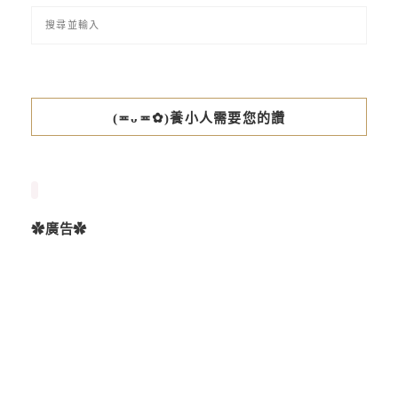
(≖ᴗ≖✿)養小人需要您的讚
✿廣告✿