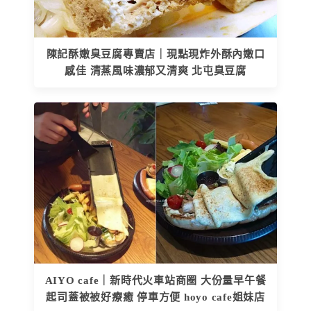
陳記酥嫩臭豆腐專賣店｜現點現炸外酥內嫩口
感佳 清蒸風味濃郁又清爽 北屯臭豆腐
AIYO cafe｜新時代火車站商圈 大份量早午餐
起司蓋被被好療癒 停車方便 hoyo cafe姐妹店