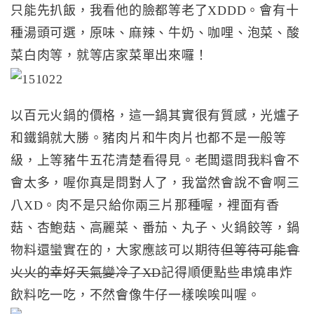
只能先扒飯，我看他的臉都等老了XDDD。會有十
種湯頭可選，原味、麻辣、牛奶、咖哩、泡菜、酸
菜白肉等，就等店家菜單出來囉！
以百元火鍋的價格，這一鍋其實很有質感，光爐子
和鐵鍋就大勝。豬肉片和牛肉片也都不是一般等
級，上等豬牛五花清楚看得見。老闆還問我料會不
會太多，喔你真是問對人了，我當然會說不會啊三
八XD。肉不是只給你兩三片那種喔，裡面有香
菇、杏鮑菇、高麗菜、番茄、丸子、火鍋餃等，鍋
物料還蠻實在的，大家應該可以期待
但等待可能會
火火的幸好天氣變冷了XD
記得順便點些串燒串炸
飲料吃一吃，不然會像牛仔一樣唉唉叫喔。