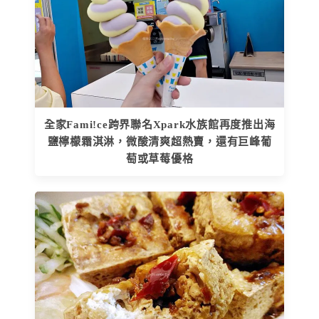
全家Fami!ce跨界聯名Xpark水族館再度推出海
鹽檸檬霜淇淋，微酸清爽超熱賣，還有巨峰葡
萄或草莓優格