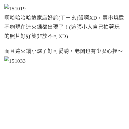
啊哈哈哈哈這家店好誇(ㄒㄧㄠ)張啊XD，賣串燒還
不夠現在連火鍋都出現了！(這張小人自己拍著玩
的照片好好笑非放不可XD)
而且這火鍋小爐子好可愛喲，老闆也有少女心捏～