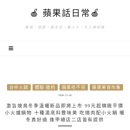
🍎 蘋果話日常🍎
美食。旅遊。過生活。養小人。凡人瑣碎事
台中火鍋
體驗/邀約
蘋果吃不完
蘋果美食市集
2016-12-16
激旨燒鳥冬季溫暖新品即將上市 99元起精緻平價
小火爐鍋物 十種湯底料豐味美 吃燒肉配小火鍋 暖
冬真好過 逢甲總店二店皆有提供