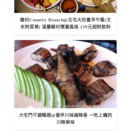
穅村Country Brunch@北屯大份量早午餐(文
末附菜單) 溫馨鄉村懷舊風格 139元起附飲料
大宅門干鍋鴨頭@逢甲川味麻辣香 一吃上癮的
川辣美味