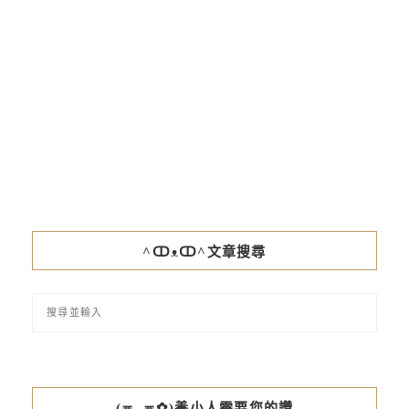
^ↀᴥↀ^文章搜尋
(≖ᴗ≖✿)養小人需要您的讚