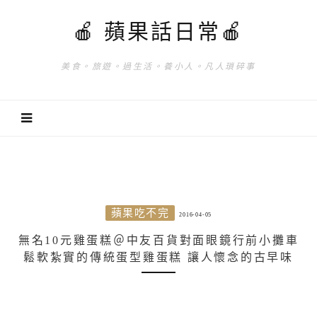
🍎 蘋果話日常🍎
美食。旅遊。過生活。養小人。凡人瑣碎事
蘋果吃不完
2016-04-05
無名10元雞蛋糕＠中友百貨對面眼鏡行前小攤車
鬆軟紮實的傳統蛋型雞蛋糕 讓人懷念的古早味