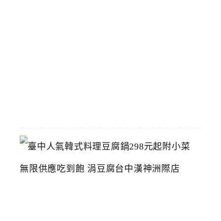
中
醫
藥
博
物
館
2026-
07-
26
臺
中
人
氣
韓
式
料
理
豆
腐