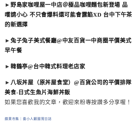
►
野島家咖哩屋一中店＠極品咖哩麵包新登場 品
嚐請小心 不只會爆料還可能會露餡XD 台中下午茶
的新選擇
►
兔子兔子美式餐廳@中友百貨一中商圈平價美式
早午餐
►
韓鶴亭@台中韓式料理老店家
►
八坂丼屋（原丼屋食堂）@百貨公司的平價排隊
美食-日式生魚片海鮮丼飯
如果您喜歡我的文章，歡迎來粉專按讚多分享喔！
蘋果市集｜養小人顧腸胃日誌