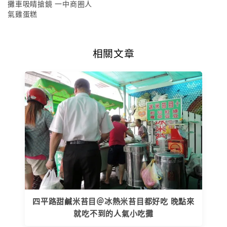
攤車吸睛搶鏡 一中商圈人
氣雞蛋糕
相關文章
四平路甜鹹米苔目＠冰熱米苔目都好吃 晚點來
就吃不到的人氣小吃攤