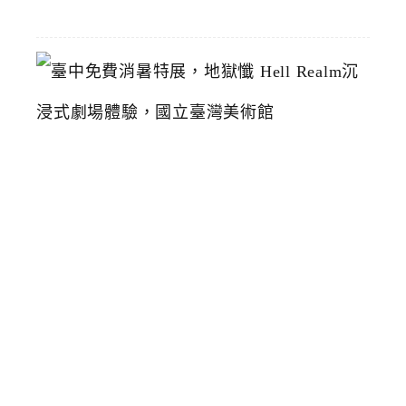
19
臺
中
免
費
消
暑
特
展
，
地
獄
懺
H
e
l
l
R
e
a
l
m
沉