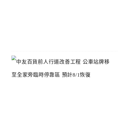
際
店
2026-
07-
22
中
友
百
貨
前
人
行
道
改
善
工
程
公
車