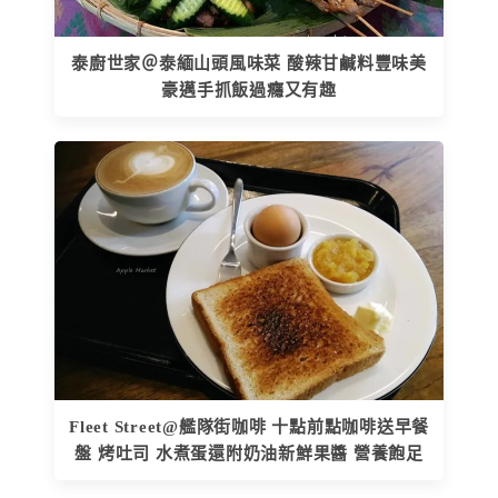
泰廚世家＠泰緬山頭風味菜 酸辣甘鹹料豐味美
豪邁手抓飯過癮又有趣
Fleet Street@艦隊街咖啡 十點前點咖啡送早餐
盤 烤吐司 水煮蛋還附奶油新鮮果醬 營養飽足