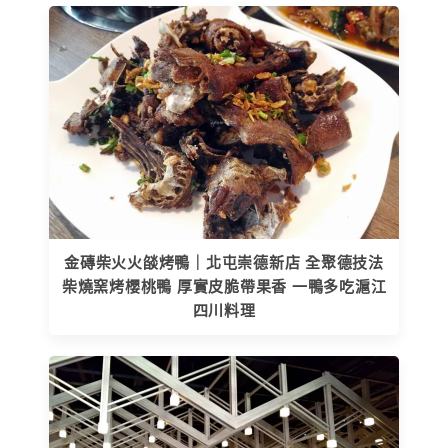
金磚柴火火燄烤鴨｜北屯崇德新店 全聚德技法
柴燒窯烤櫻桃鴨 厚實皮脆帶果香 一鴨多吃滬江
四川料理