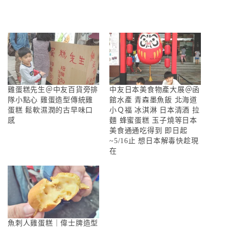
雞蛋糕先生＠中友百貨旁排
中友日本美食物產大展＠函
隊小點心 雞蛋造型傳統雞
館水產 青森墨魚飯 北海道
蛋糕 鬆軟濕潤的古早味口
小Ｑ福 冰淇淋 日本清酒 拉
感
麵 蜂蜜蛋糕 玉子燒等日本
美食通通吃得到 即日起
~5/16止 想日本解毒快趁現
在
魚刺人雞蛋糕｜偉士牌造型