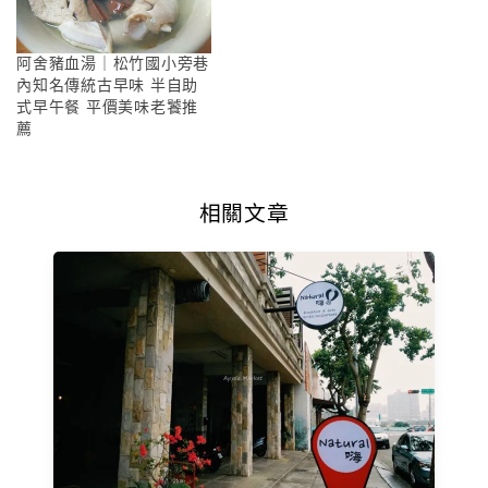
阿舍豬血湯｜松竹國小旁巷
內知名傳統古早味 半自助
式早午餐 平價美味老饕推
薦
相關文章