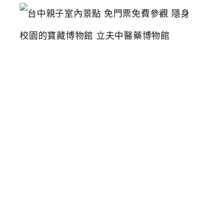
台
中
親
子
室
內
景
點
免
門
票
免
費
參
觀
隱
身
校
園
的
寶
藏
博
物
館