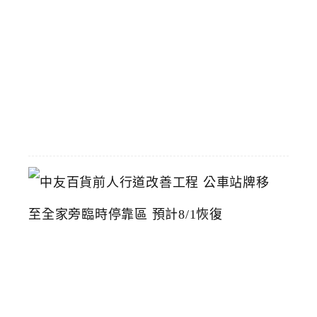
神
洲
際
店
2026-
07-
22
中
友
百
貨
前
人
行
道
改
善
工
程