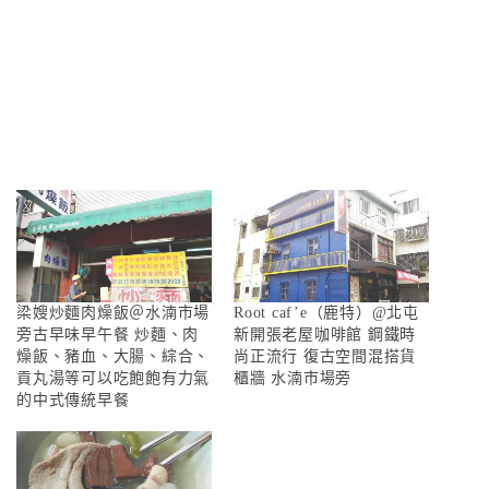
梁嫂炒麵肉燥飯＠水湳市場
Root caf’e（鹿特）@北屯
旁古早味早午餐 炒麵、肉
新開張老屋咖啡館 鋼鐵時
燥飯、豬血、大腸、綜合、
尚正流行 復古空間混搭貨
貢丸湯等可以吃飽飽有力氣
櫃牆 水湳市場旁
的中式傳統早餐