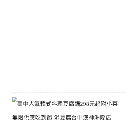
立
夫
中
醫
藥
博
物
館
2026-
07-
26
臺
中
人
氣
韓
式
料