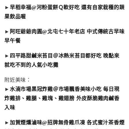
►
早稻幸福@河粉蛋餅Ｑ軟好吃 還有自家栽種的蔬
果飲品喔
►
阿旺爺爺肉圓@北屯七十年老店 中式傳統古早味
早午餐
►
四平路甜鹹米苔目＠冰熱米苔目都好吃 晚點來
就吃不到的人氣小吃攤
附近美味：
►
水湳市場黑冠炸雞＠市場飄香美味小吃 每日現
炸雞排、雞腿、雞塊、雞翅膀 外皮酥脆雞肉鹹香
入味
►
加賀煙燻滷味@招牌無骨雞爪凍 各式蜜汁茶香煙