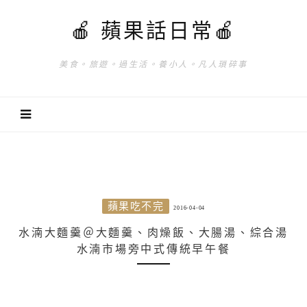
🍎 蘋果話日常🍎
美食。旅遊。過生活。養小人。凡人瑣碎事
蘋果吃不完
2016-04-04
水湳大麵羹＠大麵羹、肉燥飯、大腸湯、綜合湯
水湳市場旁中式傳統早午餐