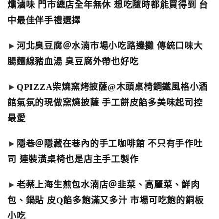
燻滷味 門市總店全年無休 想吃隨時都能買得到 台
中最佳伴手禮選擇
►
河北臭豆腐＠水湳市場小吃路邊攤 傳統口味大
腸麵線豬血湯 臭豆腐外帶也好吃
►
QPIZZA柴燒窯烤披薩@木頭桌椅鋼鐵風格小酒
館氣氛的現做窯燒披薩 手工餅皮餡多美味起司控
最愛
►
隱巷＠隱藏在巷內的手工咖啡館 不只有手作吐
司 連裝潢桌椅也是店主手工製作
►
老蔡上海生煎包水湳店＠韭菜、高麗菜、鮮肉
包、鍋貼 皮Q餡多飽滿又多汁 市場可吃飽的銅板
小吃