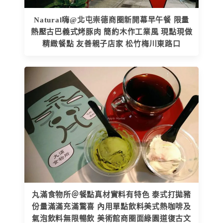
Natural嗨@北屯崇德商圈新開幕早午餐 限量
熱壓古巴義式烤豚肉 簡約木作工業風 現點現做
精緻餐點 友善親子店家 松竹梅川東路口
丸滿食物所＠餐點真材實料有特色 泰式打拋豬
份量滿滿充滿驚喜 內用單點飲料美式熱咖啡及
氣泡飲料無限暢飲 美術館商圈面綠園道復古文