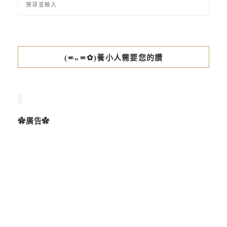
(≖ᴗ≖✿)養小人需要您的讚
✿廣告✿