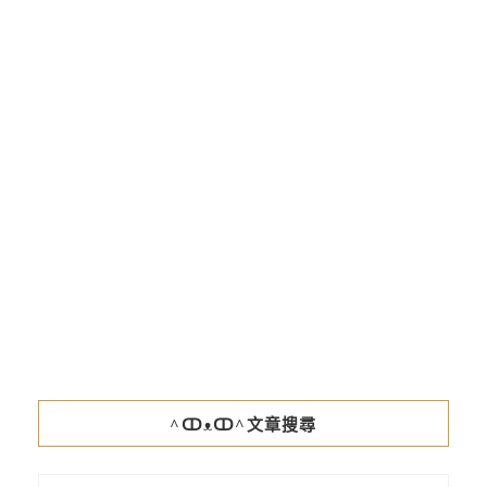
^ↀᴥↀ^文章搜尋