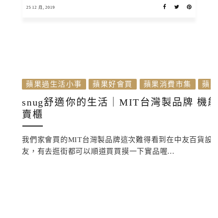
25 12 月, 2019
蘋果過生活小事
蘋果好會買
蘋果消費市集
蘋
snug舒適你的生活｜MIT台灣製品牌 機
賣櫃
我們家會買的MIT台灣製品牌這次難得看到在中友百貨設特
友，有去逛街都可以順道買買摸一下實品喔...