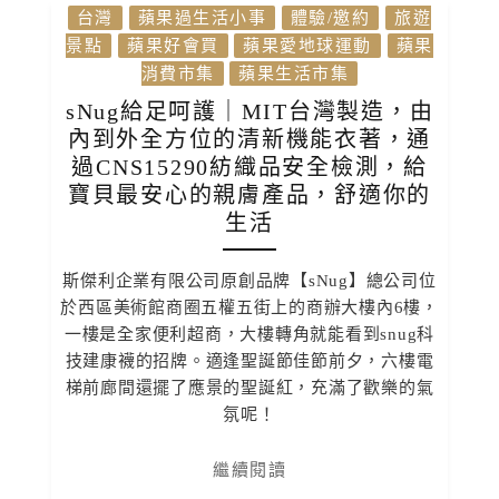
台灣
蘋果過生活小事
體驗/邀約
旅遊
景點
蘋果好會買
蘋果愛地球運動
蘋果
消費市集
蘋果生活市集
sNug給足呵護｜MIT台灣製造，由
內到外全方位的清新機能衣著，通
過CNS15290紡織品安全檢測，給
寶貝最安心的親膚產品，舒適你的
生活
斯傑利企業有限公司原創品牌【sNug】總公司位
於西區美術館商圈五權五街上的商辦大樓內6樓，
一樓是全家便利超商，大樓轉角就能看到snug科
技建康襪的招牌。適逢聖誕節佳節前夕，六樓電
梯前廊間還擺了應景的聖誕紅，充滿了歡樂的氣
氛呢！
繼續閱讀