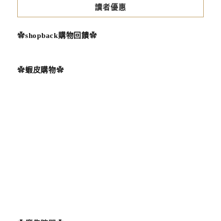
讀者優惠
✿
shopback購物回饋
✿
✿
蝦皮購物
✿