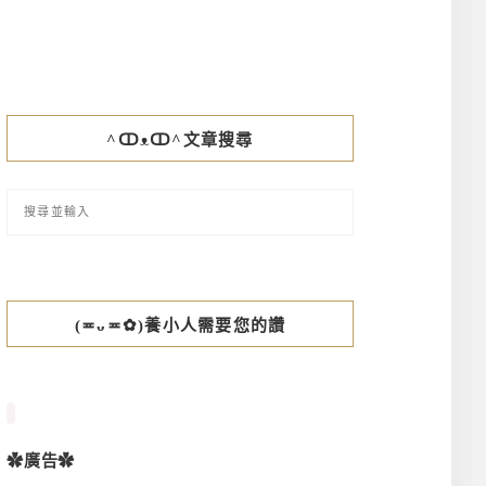
^ↀᴥↀ^文章搜尋
(≖ᴗ≖✿)養小人需要您的讚
✿廣告✿