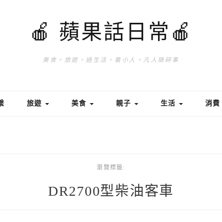
🍎 蘋果話日常🍎
美食。旅遊。過生活。養小人。凡人瑣碎事
繫
旅遊
美食
親子
生活
消
瀏覽標籤:
DR2700型柴油客車