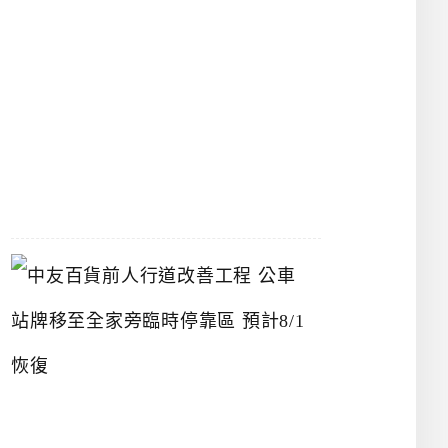
漢
神
洲
際
店
2026-
07-
22
中
友
百
貨
前
人
行
道
改
善
工