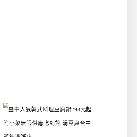
物
館
立
夫
中
醫
藥
博
物
館
2026-
07-
26
臺
中
人
氣
韓
式