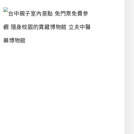
台
中
親
子
室
內
景
點
免
門
票
免
費
參
觀
隱
身
校
園
的
寶
藏
博