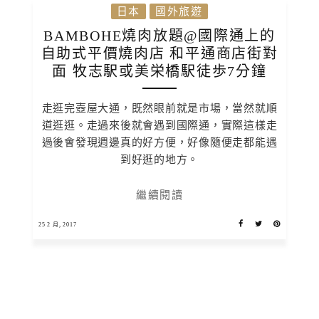
日本
國外旅遊
BAMBOHE燒肉放題@國際通上的
自助式平價燒肉店 和平通商店街對
面 牧志駅或美栄橋駅徒歩7分鐘
走逛完壺屋大通，既然眼前就是市場，當然就順
道逛逛。走過來後就會遇到國際通，實際這樣走
過後會發現週邊真的好方便，好像隨便走都能遇
到好逛的地方。
繼續閱讀
25 2 月, 2017