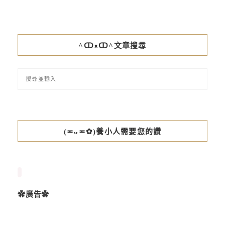
^ↀᴥↀ^文章搜尋
(≖ᴗ≖✿)養小人需要您的讚
✿廣告✿