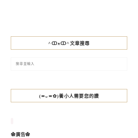
^ↀᴥↀ^文章搜尋
(≖ᴗ≖✿)養小人需要您的讚
✿廣告✿