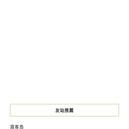
友站推薦
窩客島