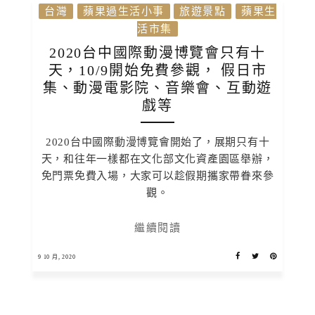
台灣
蘋果過生活小事
旅遊景點
蘋果生
活市集
2020台中國際動漫博覽會只有十
天，10/9開始免費參觀， 假日市
集、動漫電影院、音樂會、互動遊
戲等
2020台中國際動漫博覽會開始了，展期只有十
天，和往年一樣都在文化部文化資產園區舉辦，
免門票免費入場，大家可以趁假期攜家帶眷來參
觀。
繼續閱讀
9 10 月, 2020