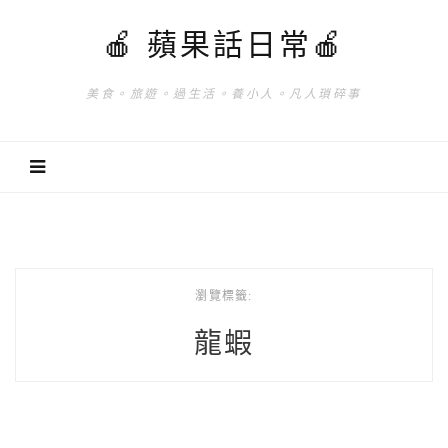
🍎 蘋果話日常🍎
美食。旅遊。過生活。養小人。凡人瑣碎事
瀏覽標籤:
龍蝦