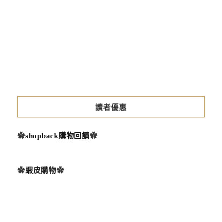
2026-
05-
06
讀者優惠
✿
shopback購物回饋
✿
✿
蝦皮購物
✿