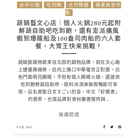
台中火鍋
吃到飽
合作精選
蘋果美食市
集
蔬鍋藝文心店｜個人火鍋280元起附
鮮蔬自助吧吃到飽，還有澎派痛風
蝦到爆龍船及100盎司肉船的六人套
餐，大胃王快來挑戰！
蔬鍋藝鍋物是來自北部的鍋物品牌，就在文心路
上捷運路線旁，近向上路口中華電信正對面。白
色門面明亮顯眼，不但有個人精緻火鍋，還提供
吃到飽鮮蔬自助吧、飲料冰淇淋無限暢飲可享
用。店名是取日文すごい的音，中文「好厲害」
的意思，也是品牌對食材嚴選堅持與...
繼續閱讀
9 9 月, 2020