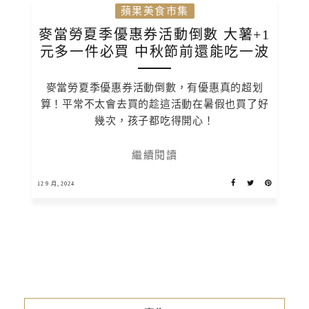
蘋果美食市集
麥當勞夏季優惠券活動倒數 大薯+1
元多一件必買 中秋節前還能吃一波
麥當勞夏季優惠券活動倒數，有優惠真的超划
算！平常不太會去買的趁這活動在暑假也買了好
幾次，孩子都吃得開心！
繼續閱讀
12 9 月, 2024