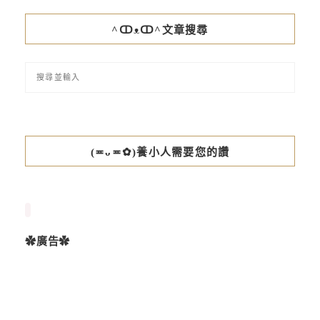
^ↀᴥↀ^文章搜尋
(≖ᴗ≖✿)養小人需要您的讚
✿廣告✿