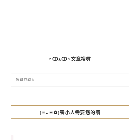
^ↀᴥↀ^文章搜尋
(≖ᴗ≖✿)養小人需要您的讚