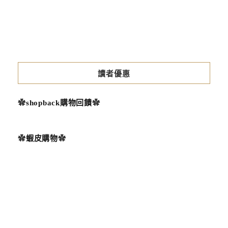
06
讀者優惠
✿
shopback購物回饋
✿
✿
蝦皮購物
✿