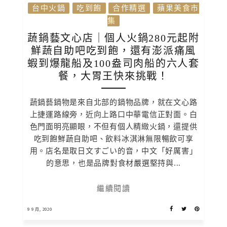
台中火鍋
吃到飽
合作精選
蘋果美食市
集
蔬鍋藝文心店｜個人火鍋280元起附
鮮蔬自助吧吃到飽，還有澎派痛風
蝦到爆龍船及100盎司肉船的六人套
餐，大胃王快來挑戰！
蔬鍋藝鍋物是來自北部的鍋物品牌，就在文心路
上捷運路線旁，近向上路口中華電信正對面。白
色門面明亮顯眼，不但有個人精緻火鍋，還提供
吃到飽鮮蔬自助吧、飲料冰淇淋無限暢飲可享
用。店名是取日文すごい的音，中文「好厲害」
的意思，也是品牌對食材嚴選堅持與...
繼續閱讀
9 9 月, 2020