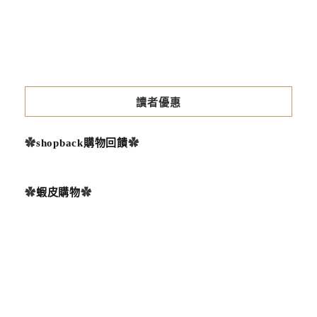
06
讀者優惠
✿
shopback購物回饋
✿
✿
蝦皮購物
✿