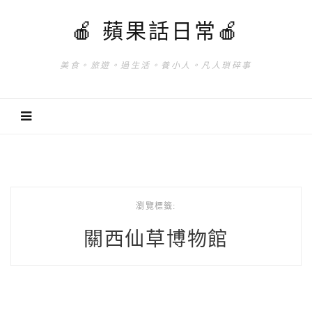
🍎 蘋果話日常🍎
美食。旅遊。過生活。養小人。凡人瑣碎事
瀏覽標籤:
關西仙草博物館