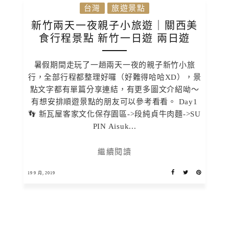
台灣
旅遊景點
新竹兩天一夜親子小旅遊｜關西美
食行程景點 新竹一日遊 兩日遊
暑假期間走玩了一趟兩天一夜的親子新竹小旅
行，全部行程都整理好囉（好難得哈哈XD），景
點文字都有單篇分享連結，有更多圖文介紹呦～
有想安排順遊景點的朋友可以參考看看。 Day1
👣 新瓦屋客家文化保存園區->段純貞牛肉麵->SU
PIN Aisuk...
繼續閱讀
19 9 月, 2019