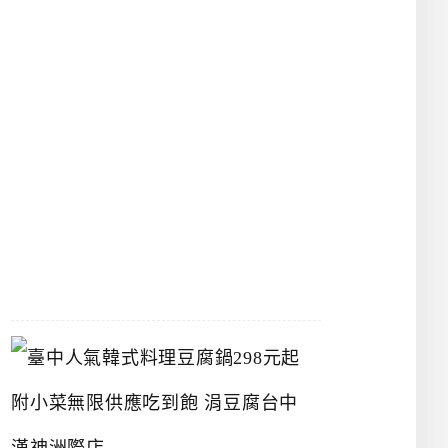
物
館
立
夫
中
醫
藥
博
物
館
2026-
07-
26
臺
中
人
氣
韓
式