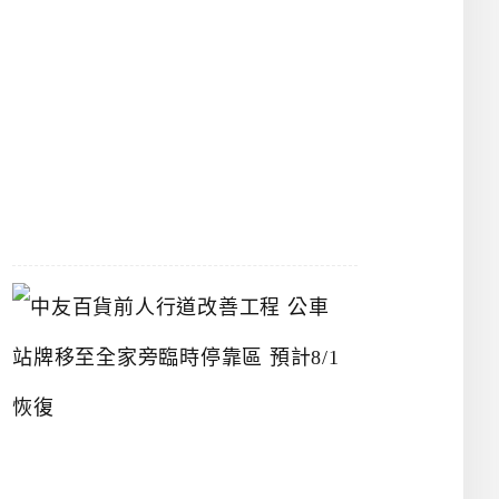
漢
神
洲
際
店
2026-
07-
22
中
友
百
貨
前
人
行
道
改
善
工