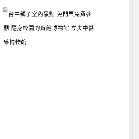
台
中
親
子
室
內
景
點
免
門
票
免
費
參
觀
隱
身
校
園
的
寶
藏
博