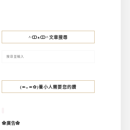
^ↀᴥↀ^文章搜尋
(≖ᴗ≖✿)養小人需要您的讚
✿廣告✿