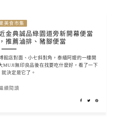
果美食市集
近金典誠品綠園道旁新開幕便當
，推薦滷排、豬腳便當
A博館店對面、小七斜對角，泰緬阿嬤的一樓開
MUJI無印良品後在找要吃什麼好，看了一下
，就決定是它了。
繼續閱讀