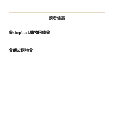
讀者優惠
✿
shopback購物回饋
✿
✿
蝦皮購物
✿