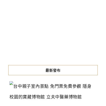
最新發布
台
中
親
子
室
內