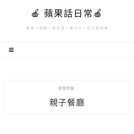
🍎 蘋果話日常🍎
美食。旅遊。過生活。養小人。凡人瑣碎事
瀏覽標籤:
親子餐廳