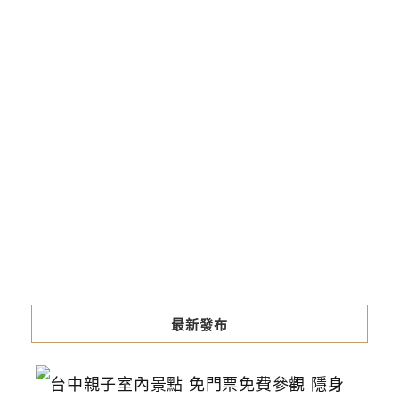
最新發布
台
中