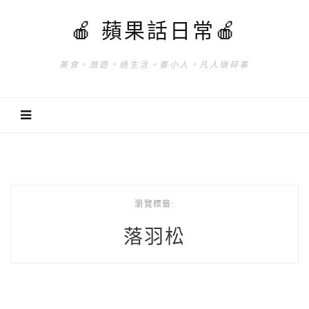
🍎 蘋果話日常🍎
美食。旅遊。過生活。養小人。凡人瑣碎事
瀏覽標籤:
落羽松