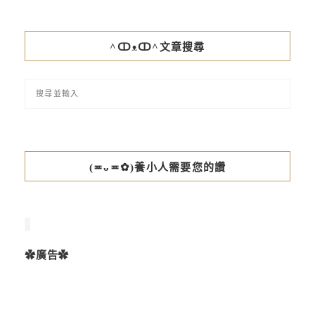
^ↀᴥↀ^文章搜尋
(≖ᴗ≖✿)養小人需要您的讚
✿廣告✿