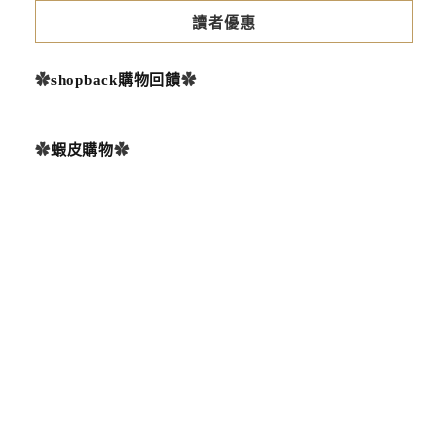
讀者優惠
✿
shopback購物回饋
✿
✿
蝦皮購物
✿