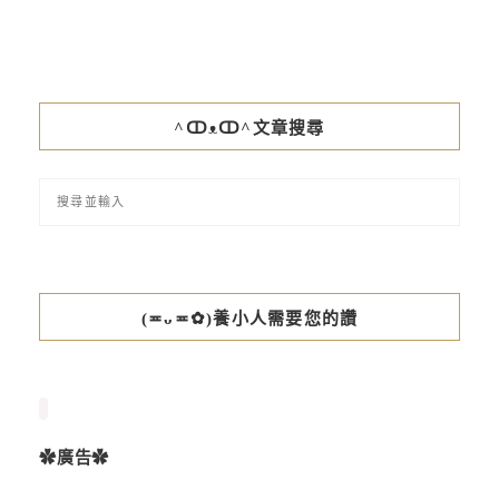
^ↀᴥↀ^文章搜尋
(≖ᴗ≖✿)養小人需要您的讚
✿廣告✿