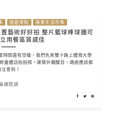
事
旅遊景點
蘋果生活市集
置藝術好好拍 整片籃球棒球牆可
獨立用餐區質感佳
教室時間還有空檔，我們先來雙十路上體育大學
超商臺體店拍拍照。建築外觀醒目，路過應該都
會注意到！
繼續閱讀