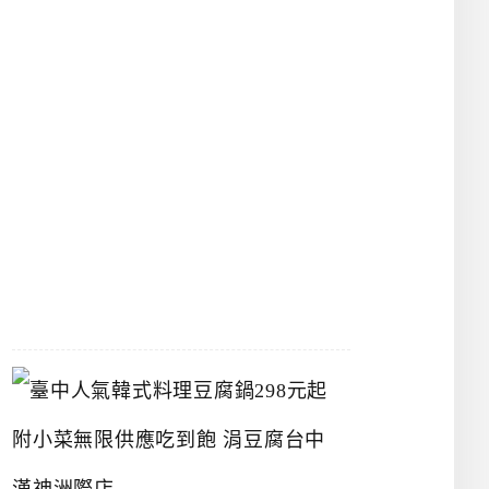
物
館
立
夫
中
醫
藥
博
物
館
2026-
07-
26
臺
中
人
氣
韓
式