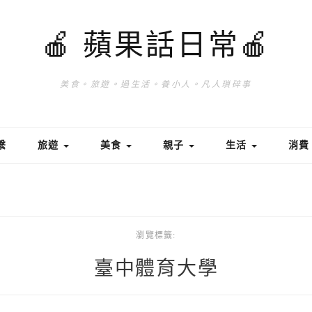
🍎 蘋果話日常🍎
美食。旅遊。過生活。養小人。凡人瑣碎事
繫
旅遊
美食
親子
生活
消
瀏覽標籤:
臺中體育大學