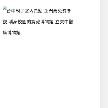
台
中
親
子
室
內
景
點
免
門
票
免
費
參
觀
隱
身
校
園
的
寶
藏
博