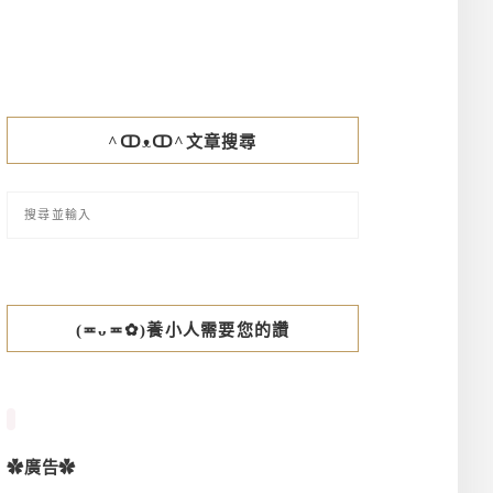
^ↀᴥↀ^文章搜尋
(≖ᴗ≖✿)養小人需要您的讚
✿廣告✿