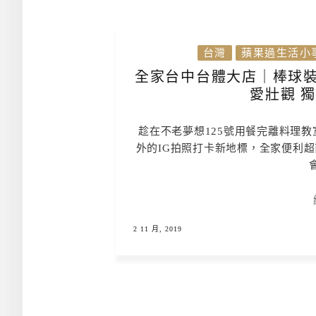
台灣
蘋果過生活小
全家台中台體大店｜棒球裝
愛壯觀 
趁在不老夢想125號用餐完離料理
外的IG拍照打卡新地標，全家便利
2 11 月, 2019