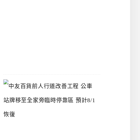
漢
神
洲
際
店
2026-
07-
22
中
友
百
貨
前
人
行
道
改
善
工