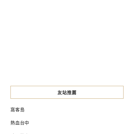
友站推薦
窩客島
熱血台中