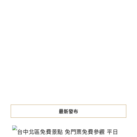
最新發布
台
中