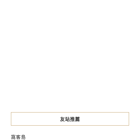
友站推薦
窩客島