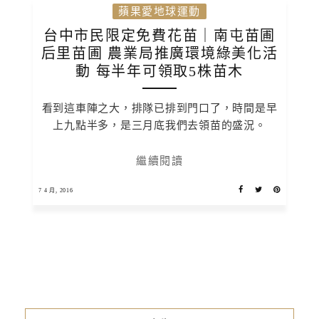
蘋果愛地球運動
台中市民限定免費花苗｜南屯苗圃
后里苗圃 農業局推廣環境綠美化活
動 每半年可領取5株苗木
看到這車陣之大，排隊已排到門口了，時間是早
上九點半多，是三月底我們去領苗的盛況。
繼續閱讀
7 4 月, 2016