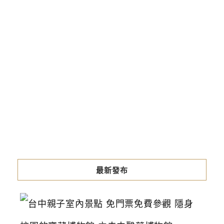
最新發布
台
中
親