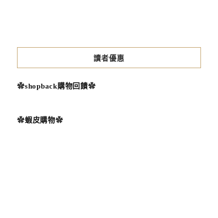
06
讀者優惠
✿
shopback購物回饋
✿
✿
蝦皮購物
✿