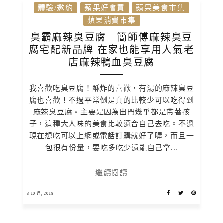
體驗/邀約
蘋果好會買
蘋果美食市集
蘋果消費市集
臭霸麻辣臭豆腐｜簡師傅麻辣臭豆
腐宅配新品牌 在家也能享用人氣老
店麻辣鴨血臭豆腐
我喜歡吃臭豆腐！酥炸的喜歡，有湯的麻辣臭豆
腐也喜歡！不過平常倒是真的比較少可以吃得到
麻辣臭豆腐。主要是因為出門幾乎都是帶著孩
子，這種大人味的美食比較適合自己去吃。不過
現在想吃可以上網或電話訂購就好了喔，而且一
包很有份量，要吃多吃少還能自己拿...
繼續閱讀
3 10 月, 2018