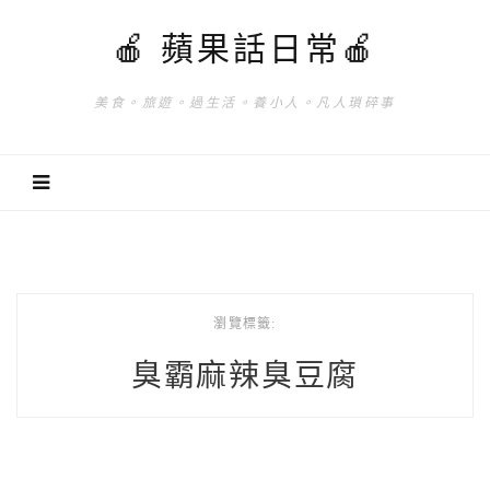
🍎 蘋果話日常🍎
美食。旅遊。過生活。養小人。凡人瑣碎事
瀏覽標籤:
臭霸麻辣臭豆腐