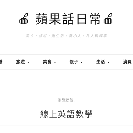
🍎 蘋果話日常🍎
美食。旅遊。過生活。養小人。凡人瑣碎事
繫
旅遊
美食
親子
生活
消
瀏覽標籤:
線上英語教學