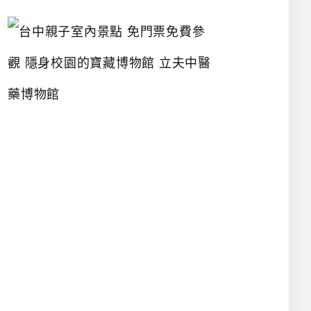
台
中
親
子
室
內
景
點
免
門
票
免
費
參
觀
隱
身
校
園
的
寶
藏
博