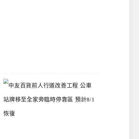
漢
神
洲
際
店
2026-
07-
22
中
友
百
貨
前
人
行
道
改
善
工