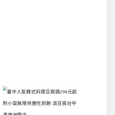
物
館
立
夫
中
醫
藥
博
物
館
2026-
07-
26
臺
中
人
氣
韓
式