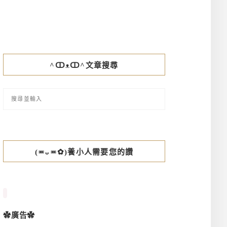
^ↀᴥↀ^文章搜尋
(≖ᴗ≖✿)養小人需要您的讚
✿廣告✿