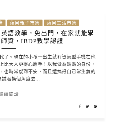
錄
蘋果親子市集
蘋果生活市集
班制線上英語教學，免出門，在家就能學
師資，IBDP教學認證
代了。現在的小孩一出生就有智慧型手機在他
上比大人更得心應手！以我做為媽媽的身份，
，也時常感到不安，而且還搞得自己常生氣的
試著換個角度去...
繼續閱讀