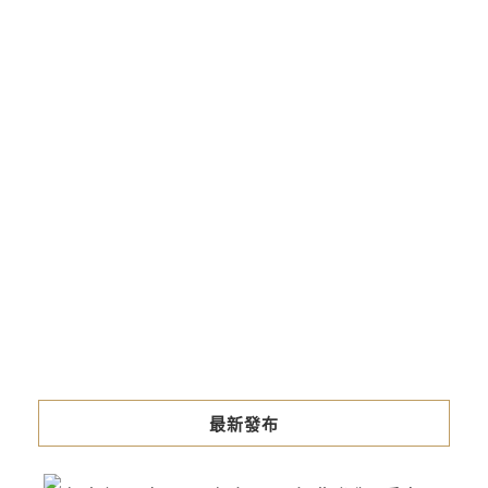
最新發布
台