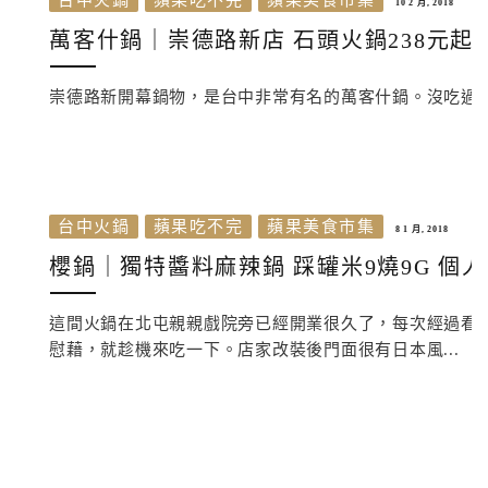
台中火鍋
蘋果吃不完
蘋果美食市集
10 2 月, 2018
萬客什鍋｜崇德路新店 石頭火鍋238元起
崇德路新開幕鍋物，是台中非常有名的萬客什鍋。沒吃過
台中火鍋
蘋果吃不完
蘋果美食市集
8 1 月, 2018
櫻鍋｜獨特醬料麻辣鍋 踩罐米9燒9G 個
這間火鍋在北屯親親戲院旁已經開業很久了，每次經過看
慰藉，就趁機來吃一下。店家改裝後門面很有日本風...