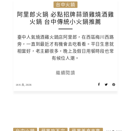
台中火鍋
阿里郎火鍋 必點招牌蒜頭雞燒酒雞
火鍋 台中傳統小火鍋推薦
臺中人氣燒酒雞火鍋店阿里郎，在西區梅川西路
旁，一直到最近才有機會去吃看看。平日生意就
相當好，老主顧很多，晚上及假日用餐時段也常
有候位人潮。
繼續閱讀
16 6 月, 2026